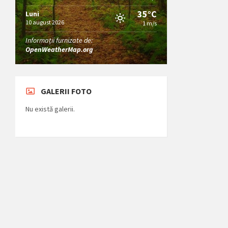
35°C
Luni
10 august 2026
1 m/s
Informații furnizate de:
OpenWeatherMap.org
GALERII FOTO
Nu există galerii.