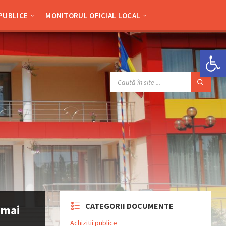
 PUBLICE
MONITORUL OFICIAL LOCAL
Deschide bara de unelte
SEARCH:
CATEGORII DOCUMENTE
 mai
Achizitii publice