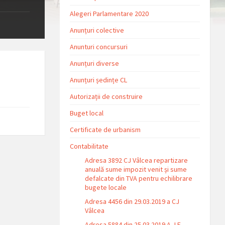
Alegeri Parlamentare 2020
Anunțuri colective
Anunturi concursuri
Anunțuri diverse
Anunțuri ședințe CL
Autorizații de construire
Buget local
Certificate de urbanism
Contabilitate
Adresa 3892 CJ Vâlcea repartizare
anuală sume impozit venit și sume
defalcate din TVA pentru echilibrare
bugete locale
Adresa 4456 din 29.03.2019 a CJ
Vâlcea
Adresa 5884 din 25.03.2019 A.J.F.