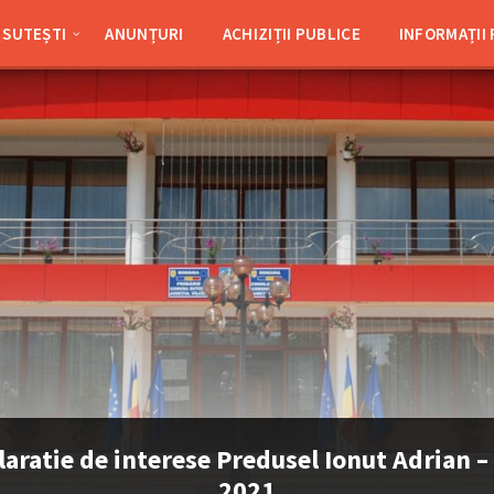
SUTEȘTI
ANUNȚURI
ACHIZIȚII PUBLICE
INFORMAȚII
laratie de interese Predusel Ionut Adrian –
2021