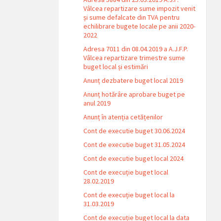
Vâlcea repartizare sume impozit venit
și sume defalcate din TVA pentru
echilibrare bugete locale pe anii 2020-
2022
Adresa 7011 din 08.04.2019 a A.J.F.P.
Vâlcea repartizare trimestre sume
buget local și estimări
Anunț dezbatere buget local 2019
Anunț hotărâre aprobare buget pe
anul 2019
Anunț în atenția cetățenilor
Cont de executie buget 30.06.2024
Cont de executie buget 31.05.2024
Cont de executie buget local 2024
Cont de execuție buget local
28.02.2019
Cont de execuție buget local la
31.03.2019
Cont de execuție buget local la data