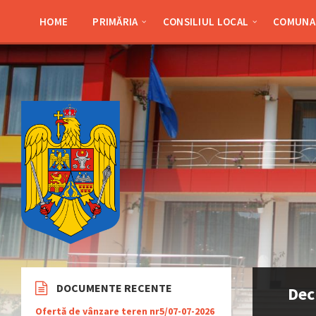
Skip
Skip
Skip
Skip
to
to
to
to
HOME
PRIMĂRIA
CONSILIUL LOCAL
COMUNA 
content
left
right
footer
sidebar
sidebar
DOCUMENTE RECENTE
Dec
Ofertă de vânzare teren nr5/07-07-2026