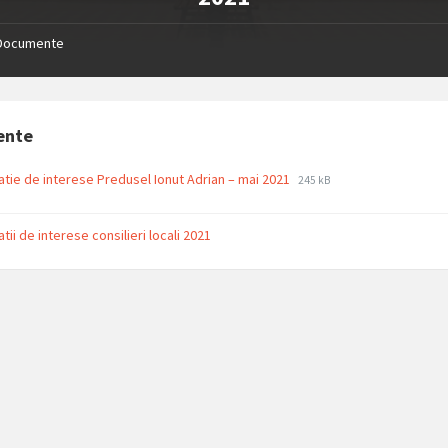
Documente
ente
File
File
atie de interese Predusel Ionut Adrian – mai 2021
245 kB
extension:
size:
pdf
tii de interese consilieri locali 2021