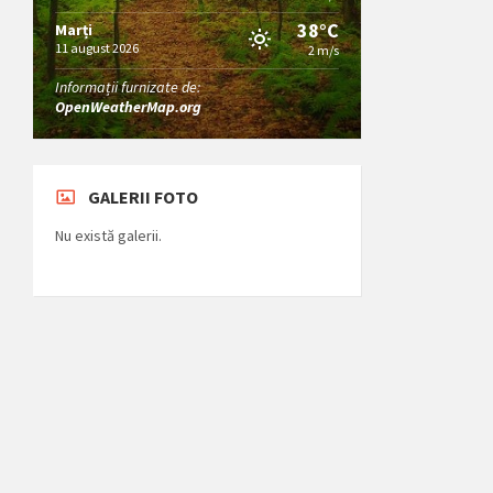
38°C
Marți
11 august 2026
2 m/s
Informații furnizate de:
OpenWeatherMap.org
GALERII FOTO
Nu există galerii.