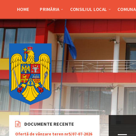
Skip
Skip
Skip
Skip
to
to
to
to
HOME
PRIMĂRIA
CONSILIUL LOCAL
COMUNA 
content
left
right
footer
sidebar
sidebar
DOCUMENTE RECENTE
Ofertă de vânzare teren nr5/07-07-2026