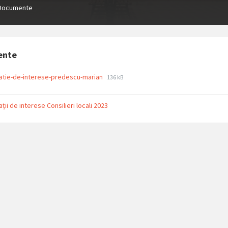
Documente
ente
File
File
atie-de-interese-predescu-marian
136 kB
extension:
size:
pdf
ții de interese Consilieri locali 2023