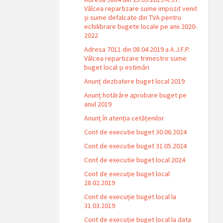
Vâlcea repartizare sume impozit venit
și sume defalcate din TVA pentru
echilibrare bugete locale pe anii 2020-
2022
Adresa 7011 din 08.04.2019 a A.J.F.P.
Vâlcea repartizare trimestre sume
buget local și estimări
Anunț dezbatere buget local 2019
Anunț hotărâre aprobare buget pe
anul 2019
Anunț în atenția cetățenilor
Cont de executie buget 30.06.2024
Cont de executie buget 31.05.2024
Cont de executie buget local 2024
Cont de execuție buget local
28.02.2019
Cont de execuție buget local la
31.03.2019
Cont de execuție buget local la data