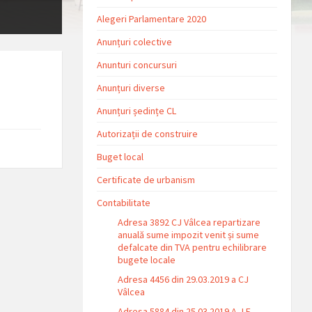
Alegeri Parlamentare 2020
Anunțuri colective
Anunturi concursuri
Anunțuri diverse
Anunțuri ședințe CL
Autorizații de construire
Buget local
Certificate de urbanism
Contabilitate
Adresa 3892 CJ Vâlcea repartizare
anuală sume impozit venit și sume
defalcate din TVA pentru echilibrare
bugete locale
Adresa 4456 din 29.03.2019 a CJ
Vâlcea
Adresa 5884 din 25.03.2019 A.J.F.