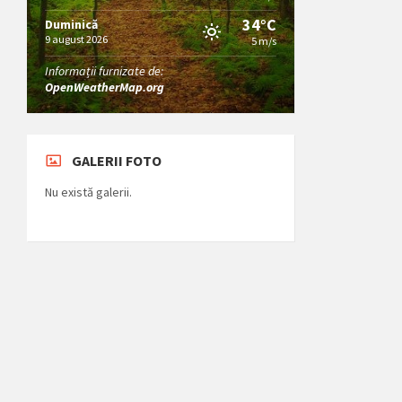
34°C
Duminică
9 august 2026
5 m/s
Informații furnizate de:
OpenWeatherMap.org
GALERII FOTO
Nu există galerii.