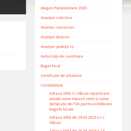
Alegeri Parlamentare 2020
Anunțuri colective
Anunturi concursuri
Anunțuri diverse
Anunțuri ședințe CL
Autorizații de construire
Buget local
Certificate de urbanism
Contabilitate
Adresa 3892 CJ Vâlcea repartizare
anuală sume impozit venit și sume
defalcate din TVA pentru echilibrare
bugete locale
Adresa 4456 din 29.03.2019 a CJ
Vâlcea
Adresa 5884 din 25.03.2019 A.J.F.