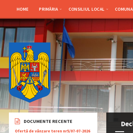
Skip
Skip
Skip
Skip
to
to
to
to
HOME
PRIMĂRIA
CONSILIUL LOCAL
COMUNA 
content
left
right
footer
sidebar
sidebar
DOCUMENTE RECENTE
Dec
Ofertă de vânzare teren nr5/07-07-2026