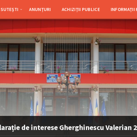
SUTEȘTI
ANUNȚURI
ACHIZIȚII PUBLICE
INFORMAȚII
larație de interese Gherghinescu Valerian 