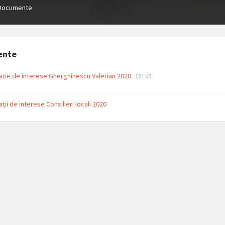
Documente
ente
File
File
atie de interese Gherghinescu Valerian 2020
121 kB
extension:
size:
pdf
ții de interese Consilieri locali 2020