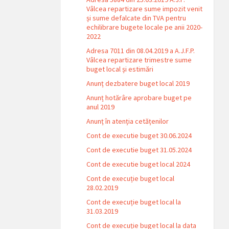
Vâlcea repartizare sume impozit venit
și sume defalcate din TVA pentru
echilibrare bugete locale pe anii 2020-
2022
Adresa 7011 din 08.04.2019 a A.J.F.P.
Vâlcea repartizare trimestre sume
buget local și estimări
Anunț dezbatere buget local 2019
Anunț hotărâre aprobare buget pe
anul 2019
Anunț în atenția cetățenilor
Cont de executie buget 30.06.2024
Cont de executie buget 31.05.2024
Cont de executie buget local 2024
Cont de execuție buget local
28.02.2019
Cont de execuție buget local la
31.03.2019
Cont de execuție buget local la data