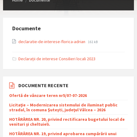
/
Documente
File
File
declaratie-de-interese-florica-adrian
161 kB
extension:
size:
pdf
Declarații de interese Consilieri locali 2023
DOCUMENTE RECENTE
Ofertă de vânzare teren nr5/07-07-2026
Licitaţie – Modernizarea sistemului de iluminat public
stradal, în comuna Şuteşti, judeţul Vâlcea – 2026
HOTĂRÂREA NR. 20, privind rectificarea bugetului local de
venituri și cheltuieli.
HOTĂRÂREA NR. 19, privind aprobarea cumpărării unui