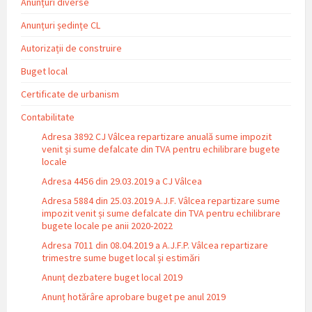
Anunțuri diverse
Anunțuri ședințe CL
Autorizații de construire
Buget local
Certificate de urbanism
Contabilitate
Adresa 3892 CJ Vâlcea repartizare anuală sume impozit
venit și sume defalcate din TVA pentru echilibrare bugete
locale
Adresa 4456 din 29.03.2019 a CJ Vâlcea
Adresa 5884 din 25.03.2019 A.J.F. Vâlcea repartizare sume
impozit venit și sume defalcate din TVA pentru echilibrare
bugete locale pe anii 2020-2022
Adresa 7011 din 08.04.2019 a A.J.F.P. Vâlcea repartizare
trimestre sume buget local și estimări
Anunț dezbatere buget local 2019
Anunț hotărâre aprobare buget pe anul 2019