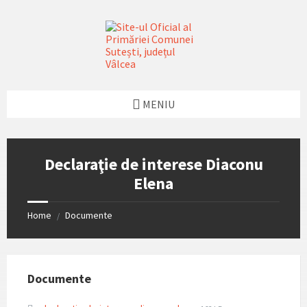
Skip
Skip
Skip
Skip
to
to
to
to
content
left
right
footer
sidebar
sidebar
MENIU
Declaraţie de interese Diaconu
Elena
Home
Documente
/
Documente