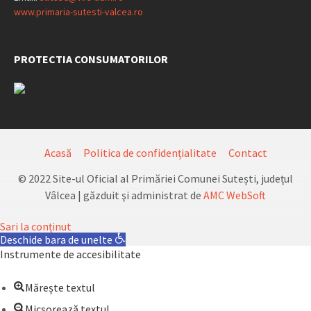
www.primaria-sutesti-valcea.ro
PROTECTIA CONSUMATORILOR
Acasă
Politica de confidențialitate
Contact
© 2022 Site-ul Oficial al Primăriei Comunei Sutești, județul
Vâlcea | găzduit şi administrat de
AMC WebSoft
Sari la conținut
Deschide bara de unelte
Instrumente de accesibilitate
Mărește textul
Micșorează textul