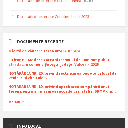
File
File
declaratie-de-interese-diaconu-elena
162 kB
extension:
size:
pdf
Declarații de interese Consilieri locali 2023
DOCUMENTE RECENTE
Ofertă de vânzare teren nr5/07-07-2026
Licitaţie – Modernizarea sistemului de iluminat public
stradal, în comuna Şuteşti, judeţul Vâlcea – 2026
HOTĂRÂREA NR. 20, privind rectificarea bugetului local de
venituri și cheltuieli.
HOTĂRÂREA NR. 19, privind aprobarea cumpărării unui
teren pentru amplasarea racordului și stației SRMP din
cadrul proiectului de distribuție a gazelor naturale în
comuna Sutești.
MAI MULT ...
INFO LOCAL