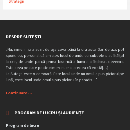
Strategii
DESPRE SUTEȘTI
„Nu, nimeni nu a auzit de aşa ceva până la ora asta. Dar de azi, pot
spune eu, personal că am ales locul de unde curcubeele s-au înălţat
la cer, de unde parcă prima biserică a lumii s-a închinat devenirii.
Este ceva pe care poate nimeni nu mai credea că există[…]
La Suteşti este o comoară. Este locul unde nu omul a pus piciorul pe
lună, este locul unde omul a pus piciorul în paradis…”
Continuare …
PROGRAM DE LUCRU ȘI AUDIENȚE
Program de lucru