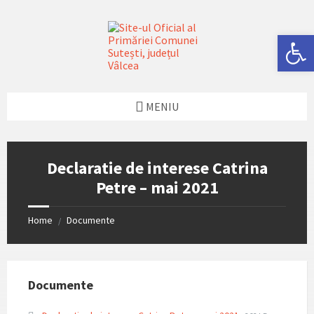
Skip
Skip
Skip
Skip
to
to
to
to
content
left
right
footer
Deschide bara de unelte
sidebar
sidebar
MENIU
Declaratie de interese Catrina
Petre – mai 2021
Home
Documente
/
Documente