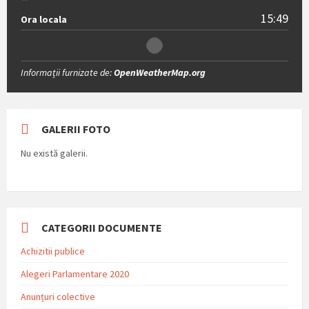
15:49
Ora locala
Informații furnizate de:
OpenWeatherMap.org
GALERII FOTO
Nu există galerii.
CATEGORII DOCUMENTE
Achizitii publice
Alegeri Parlamentare 2020
Anunțuri colective