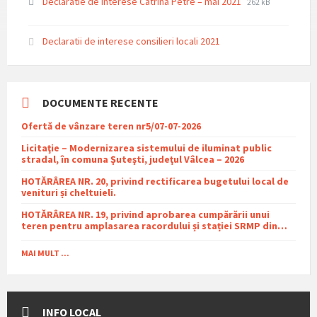
File
File
Declaratie de interese Catrina Petre – mai 2021
262 kB
extension:
size:
pdf
Declaratii de interese consilieri locali 2021
DOCUMENTE RECENTE
Ofertă de vânzare teren nr5/07-07-2026
Licitaţie – Modernizarea sistemului de iluminat public
stradal, în comuna Şuteşti, judeţul Vâlcea – 2026
HOTĂRÂREA NR. 20, privind rectificarea bugetului local de
venituri și cheltuieli.
HOTĂRÂREA NR. 19, privind aprobarea cumpărării unui
teren pentru amplasarea racordului și stației SRMP din
cadrul proiectului de distribuție a gazelor naturale în
comuna Sutești.
MAI MULT ...
INFO LOCAL