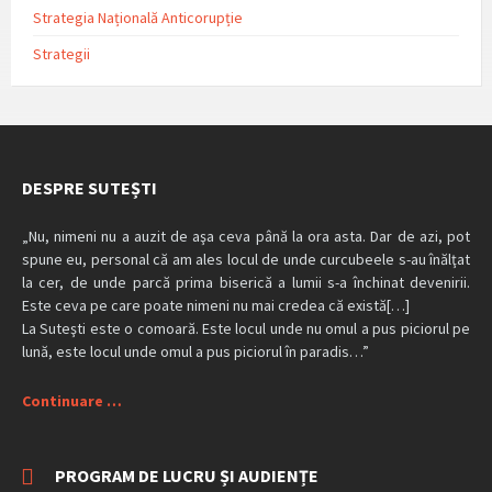
Strategia Națională Anticorupție
Strategii
DESPRE SUTEȘTI
„Nu, nimeni nu a auzit de aşa ceva până la ora asta. Dar de azi, pot
spune eu, personal că am ales locul de unde curcubeele s-au înălţat
la cer, de unde parcă prima biserică a lumii s-a închinat devenirii.
Este ceva pe care poate nimeni nu mai credea că există[…]
La Suteşti este o comoară. Este locul unde nu omul a pus piciorul pe
lună, este locul unde omul a pus piciorul în paradis…”
Continuare …
PROGRAM DE LUCRU ȘI AUDIENȚE