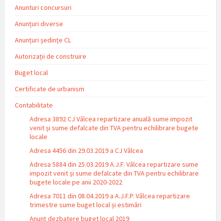
Anunturi concursuri
Anunțuri diverse
Anunțuri ședințe CL
Autorizații de construire
Buget local
Certificate de urbanism
Contabilitate
Adresa 3892 CJ Vâlcea repartizare anuală sume impozit
venit și sume defalcate din TVA pentru echilibrare bugete
locale
Adresa 4456 din 29.03.2019 a CJ Vâlcea
Adresa 5884 din 25.03.2019 A.J.F. Vâlcea repartizare sume
impozit venit și sume defalcate din TVA pentru echilibrare
bugete locale pe anii 2020-2022
Adresa 7011 din 08.04.2019 a A.J.F.P. Vâlcea repartizare
trimestre sume buget local și estimări
Anunț dezbatere buget local 2019