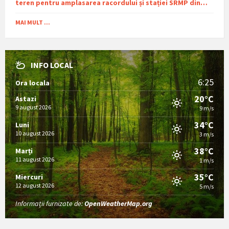
teren pentru amplasarea racordului și stației SRMP din
cadrul proiectului de distribuție a gazelor naturale în
comuna Sutești.
MAI MULT ...
INFO LOCAL
6:25
Ora locala
20°C
Astazi
9 august 2026
9 m/s
34°C
Luni
10 august 2026
3 m/s
38°C
Marți
11 august 2026
1 m/s
35°C
Miercuri
12 august 2026
5 m/s
Informații furnizate de:
OpenWeatherMap.org