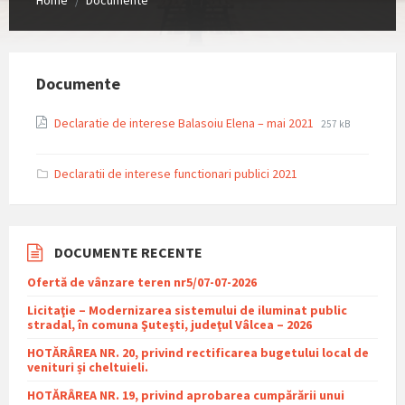
/
Documente
File
File
Declaratie de interese Balasoiu Elena – mai 2021
257 kB
extension:
size:
pdf
Declaratii de interese functionari publici 2021
DOCUMENTE RECENTE
Ofertă de vânzare teren nr5/07-07-2026
Licitaţie – Modernizarea sistemului de iluminat public
stradal, în comuna Şuteşti, judeţul Vâlcea – 2026
HOTĂRÂREA NR. 20, privind rectificarea bugetului local de
venituri și cheltuieli.
HOTĂRÂREA NR. 19, privind aprobarea cumpărării unui