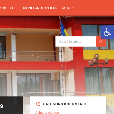
 PUBLICE
MONITORUL OFICIAL LOCAL
Deschide bara de unelte
SEARCH:
CATEGORII DOCUMENTE
19
Achizitii publice