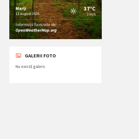
37°C
Marți
11 august 2026
2 m/s
Informații furnizate de:
OpenWeatherMap.org
GALERII FOTO
Nu există galerii.