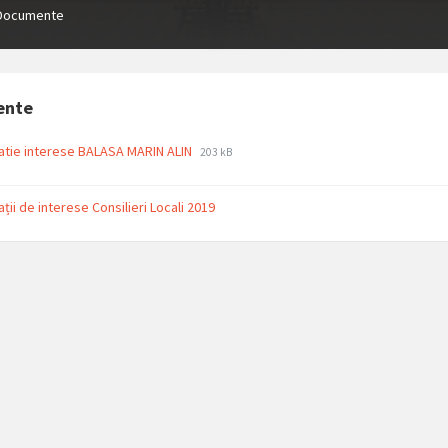
Documente
ente
File
File
atie interese BALASA MARIN ALIN
203 kB
extension:
size:
pdf
ații de interese Consilieri Locali 2019