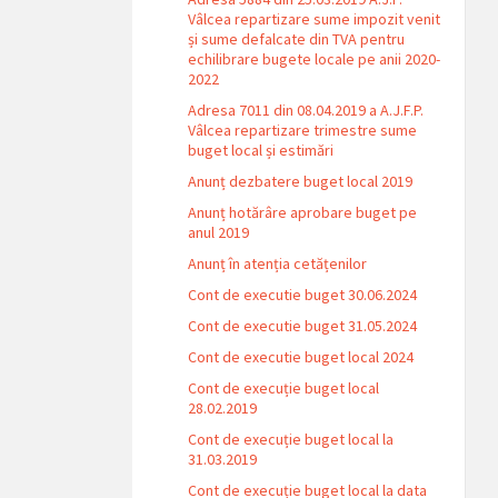
Vâlcea repartizare sume impozit venit
și sume defalcate din TVA pentru
echilibrare bugete locale pe anii 2020-
2022
Adresa 7011 din 08.04.2019 a A.J.F.P.
Vâlcea repartizare trimestre sume
buget local și estimări
Anunț dezbatere buget local 2019
Anunț hotărâre aprobare buget pe
anul 2019
Anunț în atenția cetățenilor
Cont de executie buget 30.06.2024
Cont de executie buget 31.05.2024
Cont de executie buget local 2024
Cont de execuție buget local
28.02.2019
Cont de execuție buget local la
31.03.2019
Cont de execuție buget local la data