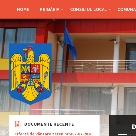
Skip
Skip
Skip
Skip
to
to
to
to
HOME
PRIMĂRIA
CONSILIUL LOCAL
COMUNA 
content
left
right
footer
sidebar
sidebar
DOCUMENTE RECENTE
D
Ofertă de vânzare teren nr5/07-07-2026