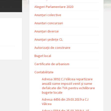
Alegeri Parlamentare 2020
Anunțuri colective
Anunturi concursuri
Anunțuri diverse
Anunțuri ședințe CL
Autorizații de construire
Buget local
Certificate de urbanism
Contabilitate
Adresa 3892 CJ Vâlcea repartizare
anuală sume impozit venit și sume
defalcate din TVA pentru echilibrare
bugete locale
Adresa 4456 din 29.03.2019 a CJ
Vâlcea
Adresa 5884 din 25.03.2019 A.J.F.