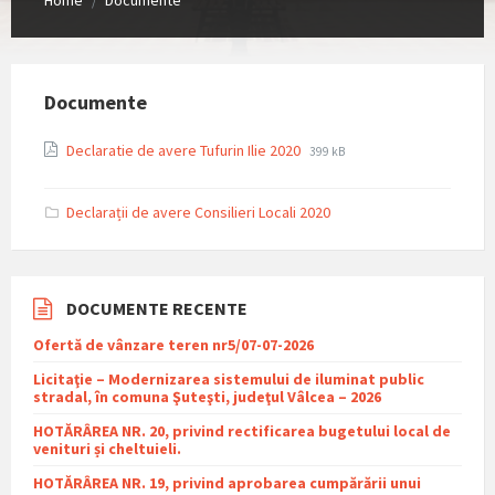
/
Documente
File
File
Declaratie de avere Tufurin Ilie 2020
399 kB
extension:
size:
pdf
Declarații de avere Consilieri Locali 2020
DOCUMENTE RECENTE
Ofertă de vânzare teren nr5/07-07-2026
Licitaţie – Modernizarea sistemului de iluminat public
stradal, în comuna Şuteşti, judeţul Vâlcea – 2026
HOTĂRÂREA NR. 20, privind rectificarea bugetului local de
venituri și cheltuieli.
HOTĂRÂREA NR. 19, privind aprobarea cumpărării unui