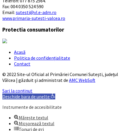
Telefon: 077 875 2564.
Fax: 004 0350 524 590
Email:
sutesti@vl.e-adm.ro
www.primaria-sutesti-valcea.ro
Protectia consumatorilor
Acasă
Politica de confidențialitate
Contact
© 2022 Site-ul Oficial al Primăriei Comunei Sutești, județul
Vâlcea | găzduit şi administrat de
AMC WebSoft
Sari la conținut
Deschide bara de unelte
Instrumente de accesibilitate
Mărește textul
Micșorează textul
Tonuri de gri