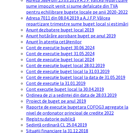
Adresa 5884 din 25.03.2019 A.J.F. Vâlcea repartizare
sume impozit venit și sume defalcate din TVA
pentru echilibrare bugete locale pe anii 2020-2022
Adresa 7011 din 08.04.2019 a A.J.F.P. Vâlcea
repartizare trimestre sume buget local și estimări
Anunț dezbatere buget local 2019
Anunț hotărâre aprobare buget pe anul 2019
Anunț în atenția cetățenilor
Cont de executie buget 30.06.2024
Cont de executie buget 31.05.2024
Cont de executie buget local 2024
Cont de execuție buget local 28.02.2019
Cont de execuție buget local la 31.03.2019
Cont de execuție buget local la data de 31.05.2019
Cont de execuție la 31.01.2019
Cont execuție buget local la 30.04.2019
Ordinea de zi a ședinței din data de 28.03.2019
Proiect de buget pe anul 2019
Raporte de executie bugetara COFOG3 agregate la
nivel de ordonator principal de credite 2022
Registru datorie publică
Ședință ordinară CL 25.04.2019
Situații financiare la 31.12.2018