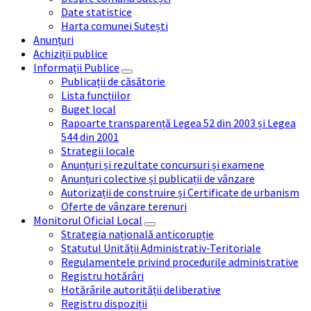
Date statistice
Harta comunei Sutești
Anunțuri
Achiziții publice
Informații Publice
Publicații de căsătorie
Lista funcțiilor
Buget local
Rapoarte transparență Legea 52 din 2003 și Legea
544 din 2001
Strategii locale
Anunțuri și rezultate concursuri și examene
Anunțuri colective și publicații de vânzare
Autorizații de construire și Certificate de urbanism
Oferte de vânzare terenuri
Monitorul Oficial Local
Strategia națională anticorupție
Statutul Unității Administrativ-Teritoriale
Regulamentele privind procedurile administrative
Registru hotărâri
Hotărârile autorității deliberative
Registru dispoziții