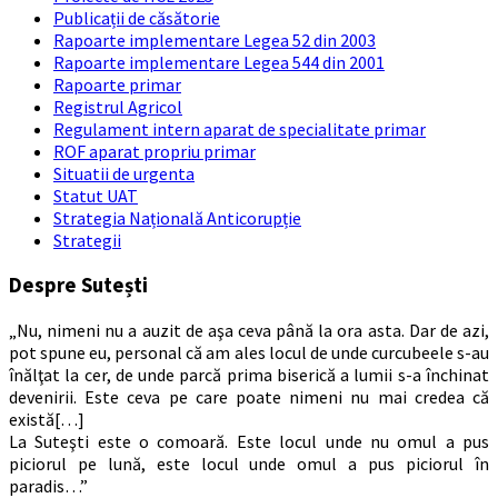
Publicații de căsătorie
Rapoarte implementare Legea 52 din 2003
Rapoarte implementare Legea 544 din 2001
Rapoarte primar
Registrul Agricol
Regulament intern aparat de specialitate primar
ROF aparat propriu primar
Situatii de urgenta
Statut UAT
Strategia Națională Anticorupție
Strategii
Despre Sutești
„Nu, nimeni nu a auzit de aşa ceva până la ora asta. Dar de azi,
pot spune eu, personal că am ales locul de unde curcubeele s-au
înălţat la cer, de unde parcă prima biserică a lumii s-a închinat
devenirii. Este ceva pe care poate nimeni nu mai credea că
există[…]
La Suteşti este o comoară. Este locul unde nu omul a pus
piciorul pe lună, este locul unde omul a pus piciorul în
paradis…”