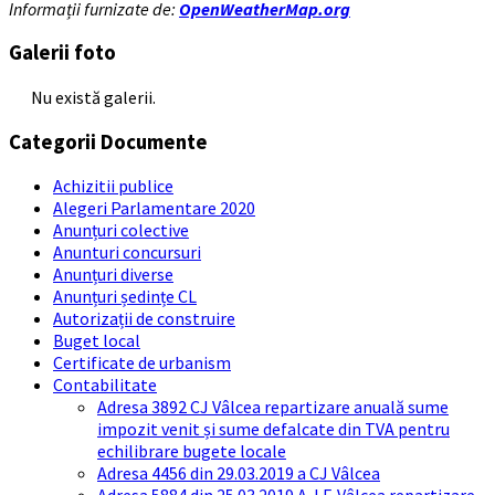
Informații furnizate de:
OpenWeatherMap.org
Galerii foto
Nu există galerii.
Categorii Documente
Achizitii publice
Alegeri Parlamentare 2020
Anunțuri colective
Anunturi concursuri
Anunțuri diverse
Anunțuri ședințe CL
Autorizații de construire
Buget local
Certificate de urbanism
Contabilitate
Adresa 3892 CJ Vâlcea repartizare anuală sume
impozit venit și sume defalcate din TVA pentru
echilibrare bugete locale
Adresa 4456 din 29.03.2019 a CJ Vâlcea