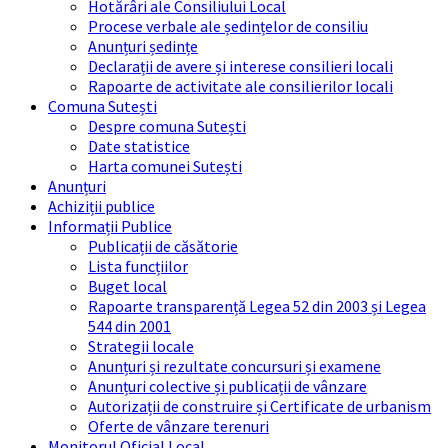
Hotărâri ale Consiliului Local
Procese verbale ale ședințelor de consiliu
Anunțuri ședințe
Declarații de avere și interese consilieri locali
Rapoarte de activitate ale consilierilor locali
Comuna Sutești
Despre comuna Sutești
Date statistice
Harta comunei Sutești
Anunțuri
Achiziții publice
Informații Publice
Publicații de căsătorie
Lista funcțiilor
Buget local
Rapoarte transparență Legea 52 din 2003 și Legea
544 din 2001
Strategii locale
Anunțuri și rezultate concursuri și examene
Anunțuri colective și publicații de vânzare
Autorizații de construire și Certificate de urbanism
Oferte de vânzare terenuri
Monitorul Oficial Local