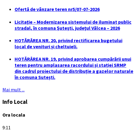
Ofertă de vânzare teren nr5/07-07-2026
Licitaţie – Modernizarea sistemului de iluminat public
stradal, în comuna Şuteşti, judeţul Vâlcea – 2026
HOTĂRÂREA NR. 20, privind rectificarea bugetului
local de venituri și cheltuieli.
HOTĂRÂREA NR. 19, privind aprobarea cumpărării unui
teren pentru amplasarea racordului și stației SRMP
din cadrul proiectului de distribuție a gazelor naturale
în comuna Sutești.
Mai mult ...
Info Local
Ora locala
9:11