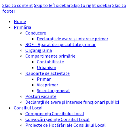
Skip to content
Skip to left sidebar
Skip to right sidebar
Skip to
footer
Home
Primăria
Conducere
Declarații de avere și interese primar
ROF – Aparat de specialitate primar
Organigrama
Compartimente primărie
Contabilitate
Urbanism
Rapoarte de activitate
Primar
Viceprimar
Secretar general
Posturi vacante
Declarații de avere și interese funcționari publici
Consiliul Local
Componența Consiliului Local
Convocări ședințe Consiliul Local
Proiecte de Hotărâri ale Consiliului Local