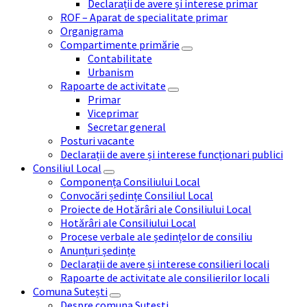
Declarații de avere și interese primar
ROF – Aparat de specialitate primar
Organigrama
Compartimente primărie
Contabilitate
Urbanism
Rapoarte de activitate
Primar
Viceprimar
Secretar general
Posturi vacante
Declarații de avere și interese funcționari publici
Consiliul Local
Componența Consiliului Local
Convocări ședințe Consiliul Local
Proiecte de Hotărâri ale Consiliului Local
Hotărâri ale Consiliului Local
Procese verbale ale ședințelor de consiliu
Anunțuri ședințe
Declarații de avere și interese consilieri locali
Rapoarte de activitate ale consilierilor locali
Comuna Sutești
Despre comuna Sutești