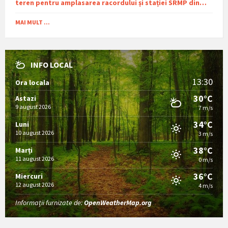
teren pentru amplasarea racordului și stației SRMP din
cadrul proiectului de distribuție a gazelor naturale în
comuna Sutești.
MAI MULT ...
INFO LOCAL
13:30
Ora locala
30°C
Astazi
9 august 2026
7 m/s
34°C
Luni
10 august 2026
3 m/s
38°C
Marți
11 august 2026
0 m/s
36°C
Miercuri
12 august 2026
4 m/s
Informații furnizate de:
OpenWeatherMap.org