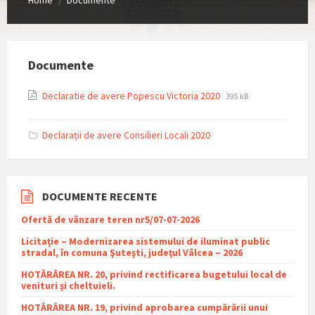
/
Documente
File
File
Declaratie de avere Popescu Victoria 2020
395 kB
extension:
size:
pdf
Declarații de avere Consilieri Locali 2020
DOCUMENTE RECENTE
Ofertă de vânzare teren nr5/07-07-2026
Licitaţie – Modernizarea sistemului de iluminat public
stradal, în comuna Şuteşti, judeţul Vâlcea – 2026
HOTĂRÂREA NR. 20, privind rectificarea bugetului local de
venituri și cheltuieli.
HOTĂRÂREA NR. 19, privind aprobarea cumpărării unui