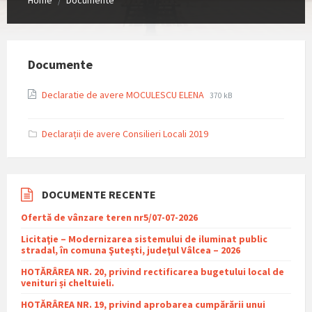
/
Documente
File
File
Declaratie de avere MOCULESCU ELENA
370 kB
extension:
size:
pdf
Declarații de avere Consilieri Locali 2019
DOCUMENTE RECENTE
Ofertă de vânzare teren nr5/07-07-2026
Licitaţie – Modernizarea sistemului de iluminat public
stradal, în comuna Şuteşti, judeţul Vâlcea – 2026
HOTĂRÂREA NR. 20, privind rectificarea bugetului local de
venituri și cheltuieli.
HOTĂRÂREA NR. 19, privind aprobarea cumpărării unui