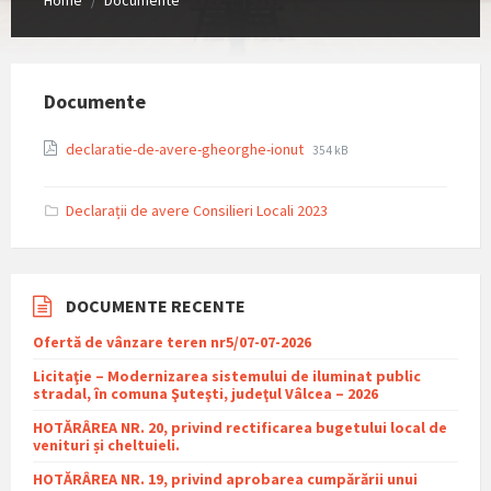
/
Documente
File
File
declaratie-de-avere-gheorghe-ionut
354 kB
extension:
size:
pdf
Declarații de avere Consilieri Locali 2023
DOCUMENTE RECENTE
Ofertă de vânzare teren nr5/07-07-2026
Licitaţie – Modernizarea sistemului de iluminat public
stradal, în comuna Şuteşti, judeţul Vâlcea – 2026
HOTĂRÂREA NR. 20, privind rectificarea bugetului local de
venituri și cheltuieli.
HOTĂRÂREA NR. 19, privind aprobarea cumpărării unui