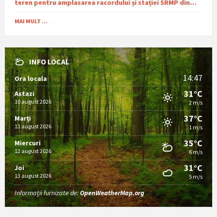
teren pentru amplasarea racordului și stației SRMP din
cadrul proiectului de distribuție a gazelor naturale în
comuna Sutești.
MAI MULT ...
INFO LOCAL
14:47
Ora locala
31°C
Astazi
10 august 2026
2 m/s
37°C
Marți
11 august 2026
1 m/s
35°C
Miercuri
12 august 2026
6 m/s
31°C
Joi
13 august 2026
5 m/s
Informații furnizate de:
OpenWeatherMap.org