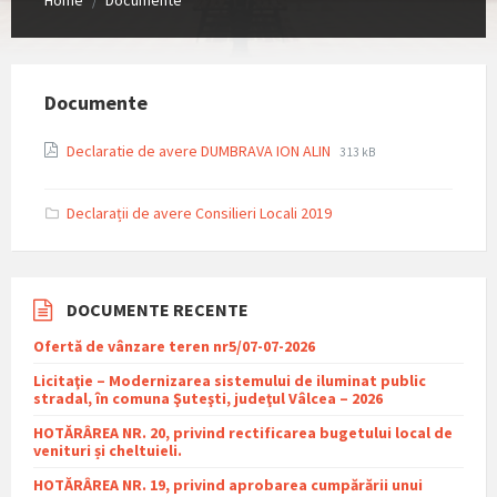
/
Documente
File
File
Declaratie de avere DUMBRAVA ION ALIN
313 kB
extension:
size:
pdf
Declarații de avere Consilieri Locali 2019
DOCUMENTE RECENTE
Ofertă de vânzare teren nr5/07-07-2026
Licitaţie – Modernizarea sistemului de iluminat public
stradal, în comuna Şuteşti, judeţul Vâlcea – 2026
HOTĂRÂREA NR. 20, privind rectificarea bugetului local de
venituri și cheltuieli.
HOTĂRÂREA NR. 19, privind aprobarea cumpărării unui