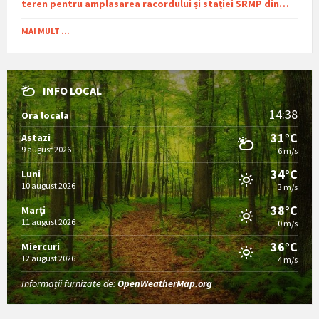
teren pentru amplasarea racordului și stației SRMP din
cadrul proiectului de distribuție a gazelor naturale în
comuna Sutești.
MAI MULT ...
INFO LOCAL
14:38
Ora locala
31°C
Astazi
9 august 2026
6 m/s
34°C
Luni
10 august 2026
3 m/s
38°C
Marți
11 august 2026
0 m/s
36°C
Miercuri
12 august 2026
4 m/s
Informații furnizate de:
OpenWeatherMap.org