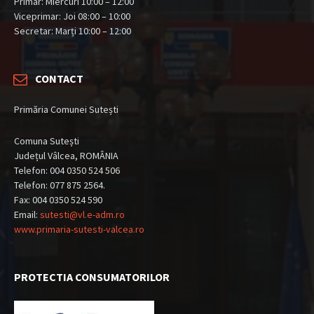
Primar: Miercuri 10:00 – 12:00
Viceprimar: Joi 08:00 – 10:00
Secretar: Marți 10:00 – 12:00
CONTACT
Primăria Comunei Sutești
Comuna Sutești
Județul Vâlcea, ROMÂNIA
Telefon: 004 0350 524 506
Telefon: 077 875 2564.
Fax: 004 0350 524 590
Email:
sutesti@vl.e-adm.ro
www.primaria-sutesti-valcea.ro
PROTECTIA CONSUMATORILOR