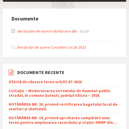
Documente
File
File
declaratie-de-avere-dumbrava-alin
332 kB
extension:
size:
pdf
Declarații de avere Consilieri Locali 2023
DOCUMENTE RECENTE
Ofertă de vânzare teren nr5/07-07-2026
Licitaţie – Modernizarea sistemului de iluminat public
stradal, în comuna Şuteşti, judeţul Vâlcea – 2026
HOTĂRÂREA NR. 20, privind rectificarea bugetului local de
venituri și cheltuieli.
HOTĂRÂREA NR. 19, privind aprobarea cumpărării unui
teren pentru amplasarea racordului și stației SRMP din
cadrul proiectului de distribuție a gazelor naturale în