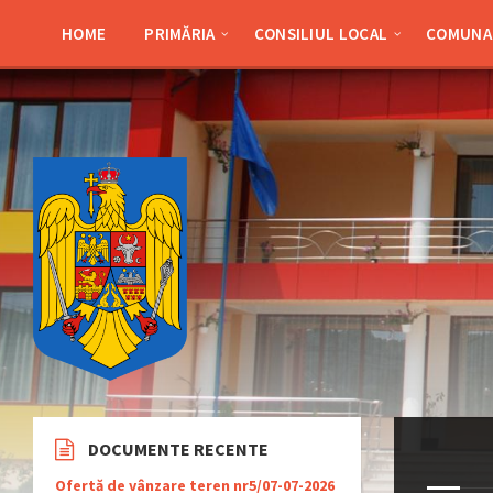
Skip
Skip
Skip
Skip
to
to
to
to
HOME
PRIMĂRIA
CONSILIUL LOCAL
COMUNA 
content
left
right
footer
sidebar
sidebar
DOCUMENTE RECENTE
Ofertă de vânzare teren nr5/07-07-2026