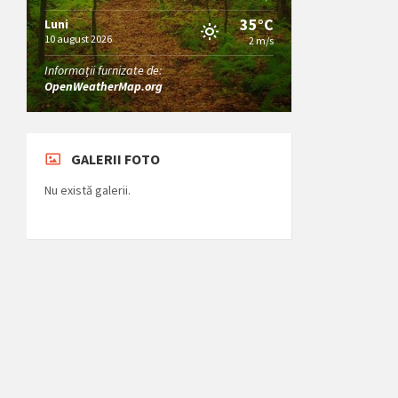
35°C
Luni
10 august 2026
2 m/s
Informații furnizate de:
OpenWeatherMap.org
GALERII FOTO
Nu există galerii.