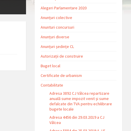
Alegeri Parlamentare 2020
Anunțuri colective
Anunturi concursuri
Anunțuri diverse
Anunțuri ședințe CL
Autorizații de construire
Buget local
Certificate de urbanism
Contabilitate
Adresa 3892 CJ Vâlcea repartizare
anuală sume impozit venit și sume
defalcate din TVA pentru echilibrare
bugete locale
Adresa 4456 din 29.03.2019 a CJ
Vâlcea
Adresa 5884 din 25.03.2019 A.J.F.