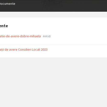
Documente
ente
File
File
atie-de-avere-dobre-mihaela
444 kB
extension:
size:
pdf
ații de avere Consilieri Locali 2023