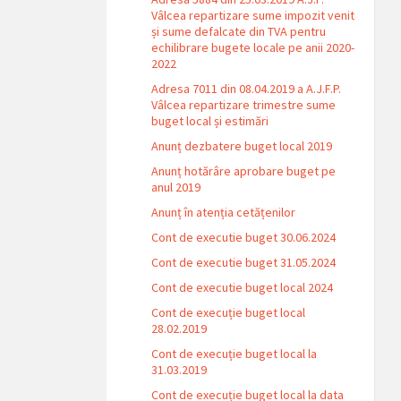
Vâlcea repartizare sume impozit venit
și sume defalcate din TVA pentru
echilibrare bugete locale pe anii 2020-
2022
Adresa 7011 din 08.04.2019 a A.J.F.P.
Vâlcea repartizare trimestre sume
buget local și estimări
Anunț dezbatere buget local 2019
Anunț hotărâre aprobare buget pe
anul 2019
Anunț în atenția cetățenilor
Cont de executie buget 30.06.2024
Cont de executie buget 31.05.2024
Cont de executie buget local 2024
Cont de execuție buget local
28.02.2019
Cont de execuție buget local la
31.03.2019
Cont de execuție buget local la data