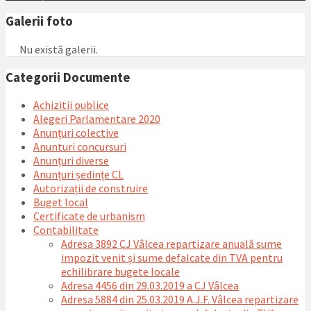
Galerii foto
Nu există galerii.
Categorii Documente
Achizitii publice
Alegeri Parlamentare 2020
Anunțuri colective
Anunturi concursuri
Anunțuri diverse
Anunțuri ședințe CL
Autorizații de construire
Buget local
Certificate de urbanism
Contabilitate
Adresa 3892 CJ Vâlcea repartizare anuală sume
impozit venit și sume defalcate din TVA pentru
echilibrare bugete locale
Adresa 4456 din 29.03.2019 a CJ Vâlcea
Adresa 5884 din 25.03.2019 A.J.F. Vâlcea repartizare