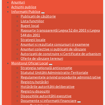
Anunțuri
Achiziții publice
Informații Publice
Publicații de căsătorie
Lista funcțiilor
Buget local
Rapoarte transparență Legea 52 din 2003 și Legea
544 din 2001
Strategii locale
Anunțuri și rezultate concursuri și examene
Anunțuri colective și publicații de vânzare
Autorizații de construire și Certificate de urbanism
Oferte de vânzare terenuri
Monitorul Oficial Local
Strategia națională anticorupție
Statutul Unității Administrativ-Teritoriale
Regulamentele privind procedurile administrative
Registru hotărâri
Hotărârile autorității deliberative
Registru dispoziții
Dispozițiile autorității executive
Documente și informații financiare