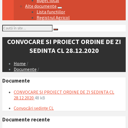
Buget local
Alte documente
Lista funcțiilor
Registrul Agricol
Search:
CONVOCARE SI PROIECT ORDINE DE ZI
SEDINTA CL 28.12.2020
Home
/
Documente
/
Documente
CONVOCARE SI PROIECT ORDINE DE ZI SEDINTA CL
File
File
28.12.2020
48 kB
extension:
size:
Convocări ședințe CL
pdf
Documente recente