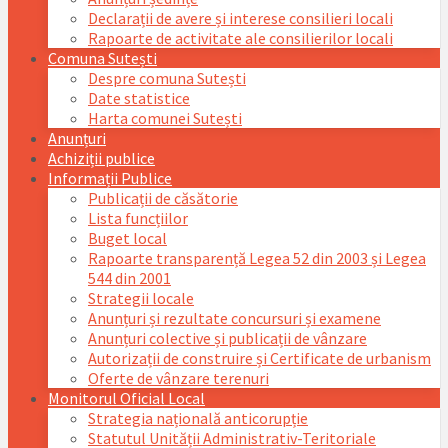
Declarații de avere și interese consilieri locali
Rapoarte de activitate ale consilierilor locali
Comuna Sutești
Despre comuna Sutești
Date statistice
Harta comunei Sutești
Anunțuri
Achiziții publice
Informații Publice
Publicații de căsătorie
Lista funcțiilor
Buget local
Rapoarte transparență Legea 52 din 2003 și Legea
544 din 2001
Strategii locale
Anunțuri și rezultate concursuri și examene
Anunțuri colective și publicații de vânzare
Autorizații de construire și Certificate de urbanism
Oferte de vânzare terenuri
Monitorul Oficial Local
Strategia națională anticorupție
Statutul Unității Administrativ-Teritoriale