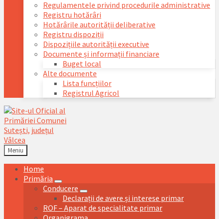
Regulamentele privind procedurile administrative
Registru hotărâri
Hotărârile autorității deliberative
Registru dispoziții
Dispozițiile autorității executive
Documente și informații financiare
Buget local
Alte documente
Lista funcțiilor
Registrul Agricol
Meniu
Home
Primăria
Conducere
Declarații de avere și interese primar
ROF – Aparat de specialitate primar
Organigrama