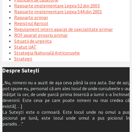
Rapoarte implementare Legea 52 din 2003
Rapoarte implementare Legea 544 din 2001
Rapoarte primar
Registrul Agricol
Regulament intern aparat de specialitate primar
ROF aparat propriu primar
Situatii de urgenta
Statut UAT
Strategia Națională Anticorupție
Strategii
Despre Sutești
„Nu, nimeni nu a auzit de aşa ceva până la ora asta. Dar de azi,
pot spune eu, personal că am ales locul de unde curcubeele s-au
înălţat la cer, de unde parcă prima biserică a lumii s-a închinat
devenirii. Este ceva pe care poate nimeni nu mai credea că
există[…]
La Suteşti este o comoară. Este locul unde nu omul a pus
piciorul pe lună, este locul unde omul a pus piciorul în
paradis…”