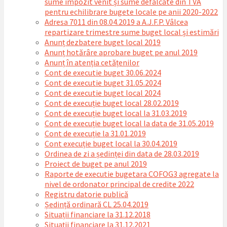
sume impozit venit și sume defalcate din TVA
pentru echilibrare bugete locale pe anii 2020-2022
Adresa 7011 din 08.04.2019 a A.J.F.P. Vâlcea
repartizare trimestre sume buget local și estimări
Anunț dezbatere buget local 2019
Anunț hotărâre aprobare buget pe anul 2019
Anunț în atenția cetățenilor
Cont de executie buget 30.06.2024
Cont de executie buget 31.05.2024
Cont de executie buget local 2024
Cont de execuție buget local 28.02.2019
Cont de execuție buget local la 31.03.2019
Cont de execuție buget local la data de 31.05.2019
Cont de execuție la 31.01.2019
Cont execuție buget local la 30.04.2019
Ordinea de zi a ședinței din data de 28.03.2019
Proiect de buget pe anul 2019
Raporte de executie bugetara COFOG3 agregate la
nivel de ordonator principal de credite 2022
Registru datorie publică
Ședință ordinară CL 25.04.2019
Situații financiare la 31.12.2018
Situaţii financiare la 31.12.2021