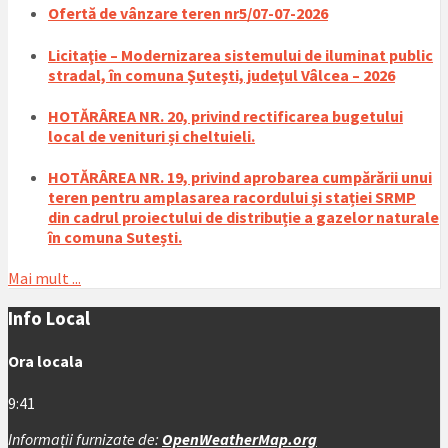
Ofertă de vânzare teren nr5/07-07-2026
Licitaţie – Modernizarea sistemului de iluminat public
stradal, în comuna Şuteşti, judeţul Vâlcea – 2026
HOTĂRÂREA NR. 20, privind rectificarea bugetului
local de venituri și cheltuieli.
HOTĂRÂREA NR. 19, privind aprobarea cumpărării unui
teren pentru amplasarea racordului și stației SRMP
din cadrul proiectului de distribuție a gazelor naturale
în comuna Sutești.
Mai mult ...
Info Local
Ora locala
9:41
Informații furnizate de:
OpenWeatherMap.org