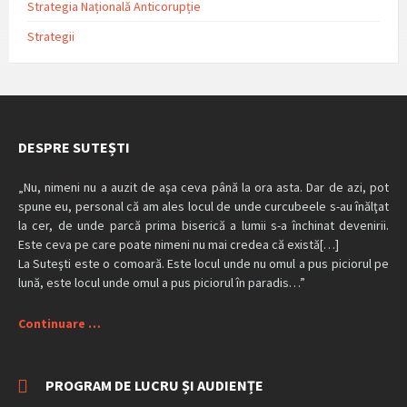
Strategia Națională Anticorupție
Strategii
DESPRE SUTEȘTI
„Nu, nimeni nu a auzit de aşa ceva până la ora asta. Dar de azi, pot
spune eu, personal că am ales locul de unde curcubeele s-au înălţat
la cer, de unde parcă prima biserică a lumii s-a închinat devenirii.
Este ceva pe care poate nimeni nu mai credea că există[…]
La Suteşti este o comoară. Este locul unde nu omul a pus piciorul pe
lună, este locul unde omul a pus piciorul în paradis…”
Continuare …
PROGRAM DE LUCRU ȘI AUDIENȚE