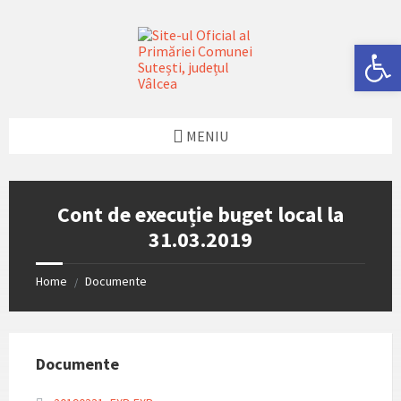
Skip
Skip
Skip
Skip
to
to
to
to
content
left
right
footer
Deschide bara de unelte
sidebar
sidebar
MENIU
Cont de execuție buget local la
31.03.2019
Home
Documente
/
Documente