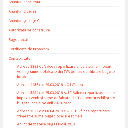
Anunturi concursuri
Anunțuri diverse
Anunțuri ședințe CL
Autorizații de construire
Buget local
Certificate de urbanism
Contabilitate
Adresa 3892 CJ Vâlcea repartizare anuală sume impozit
venit și sume defalcate din TVA pentru echilibrare bugete
locale
Adresa 4456 din 29.03.2019 a CJ Vâlcea
Adresa 5884 din 25.03.2019 A.J.F. Vâlcea repartizare sume
impozit venit și sume defalcate din TVA pentru echilibrare
bugete locale pe anii 2020-2022
Adresa 7011 din 08.04.2019 a A.J.F.P. Vâlcea repartizare
trimestre sume buget local și estimări
Anunț dezbatere buget local 2019