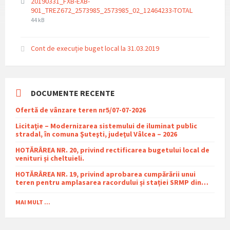
20190331_FXB-EXB-
File
File
901_TREZ672_2573985_2573985_02_12464233-TOTAL
extension:
size:
44 kB
pdf
Cont de execuție buget local la 31.03.2019
DOCUMENTE RECENTE
Ofertă de vânzare teren nr5/07-07-2026
Licitaţie – Modernizarea sistemului de iluminat public
stradal, în comuna Şuteşti, judeţul Vâlcea – 2026
HOTĂRÂREA NR. 20, privind rectificarea bugetului local de
venituri și cheltuieli.
HOTĂRÂREA NR. 19, privind aprobarea cumpărării unui
teren pentru amplasarea racordului și stației SRMP din
cadrul proiectului de distribuție a gazelor naturale în
comuna Sutești.
MAI MULT ...