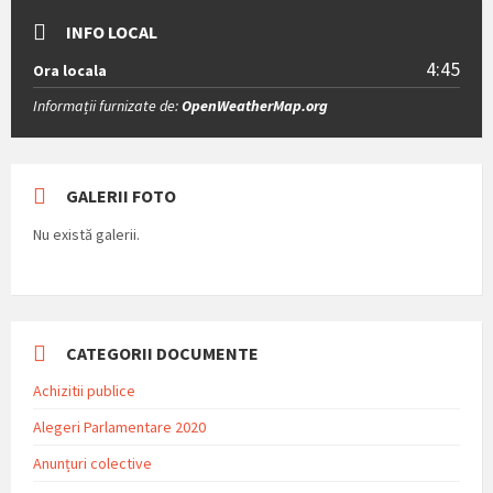
INFO LOCAL
4:45
Ora locala
Informații furnizate de:
OpenWeatherMap.org
GALERII FOTO
Nu există galerii.
CATEGORII DOCUMENTE
Achizitii publice
Alegeri Parlamentare 2020
Anunțuri colective