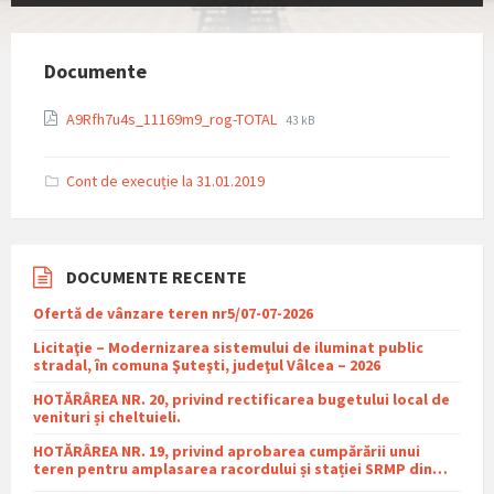
Documente
File
File
A9Rfh7u4s_11169m9_rog-TOTAL
43 kB
extension:
size:
pdf
Cont de execuție la 31.01.2019
DOCUMENTE RECENTE
Ofertă de vânzare teren nr5/07-07-2026
Licitaţie – Modernizarea sistemului de iluminat public
stradal, în comuna Şuteşti, judeţul Vâlcea – 2026
HOTĂRÂREA NR. 20, privind rectificarea bugetului local de
venituri și cheltuieli.
HOTĂRÂREA NR. 19, privind aprobarea cumpărării unui
teren pentru amplasarea racordului și stației SRMP din
cadrul proiectului de distribuție a gazelor naturale în