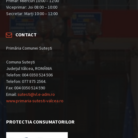
Primar: Miercuri 10:00 – 12:00
Viceprimar: Joi 08:00 – 10:00
Secretar: Marți 10:00 – 12:00
CONTACT
Primăria Comunei Sutești
Comuna Sutești
Județul Vâlcea, ROMÂNIA
Telefon: 004 0350 524 506
Telefon: 077 875 2564.
Fax: 004 0350 524 590
Email:
sutesti@vl.e-adm.ro
www.primaria-sutesti-valcea.ro
PROTECTIA CONSUMATORILOR