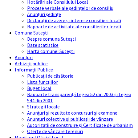
Hotărâri ale Consiliului Local
Procese verbale ale ședințelor de consiliu
Anunțuri ședințe
Declarații de avere și interese consilieri locali
Rapoarte de activitate ale consilierilor locali
Comuna Sutești
Despre comuna Sutești
Date statistice
Harta comunei Sutești
Anunțuri
Achiziții publice
Informații Publice
Publicații de căsătorie
Lista funcțiilor
Buget local
Rapoarte transparență Legea 52 din 2003 și Legea
544 din 2001
Strategii locale
Anunțuri și rezultate concursuri și examene
Anunțuri colective și publicații de vânzare
Autorizații de construire și Certificate de urbanism
Oferte de vânzare terenuri
Monitorul Oficial Local