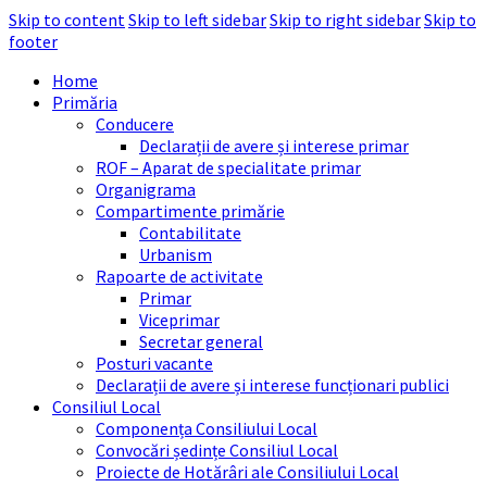
Skip to content
Skip to left sidebar
Skip to right sidebar
Skip to
footer
Home
Primăria
Conducere
Declarații de avere și interese primar
ROF – Aparat de specialitate primar
Organigrama
Compartimente primărie
Contabilitate
Urbanism
Rapoarte de activitate
Primar
Viceprimar
Secretar general
Posturi vacante
Declarații de avere și interese funcționari publici
Consiliul Local
Componența Consiliului Local
Convocări ședințe Consiliul Local
Proiecte de Hotărâri ale Consiliului Local