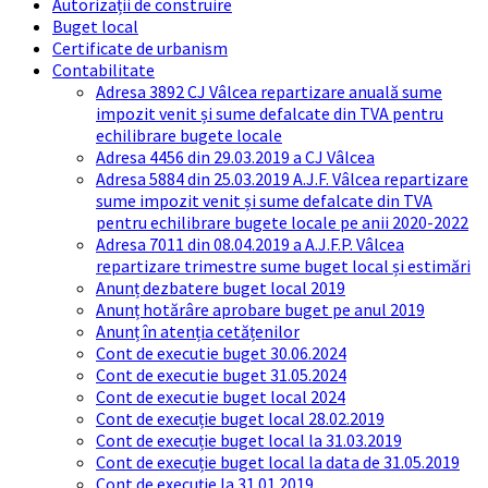
Autorizații de construire
Buget local
Certificate de urbanism
Contabilitate
Adresa 3892 CJ Vâlcea repartizare anuală sume
impozit venit și sume defalcate din TVA pentru
echilibrare bugete locale
Adresa 4456 din 29.03.2019 a CJ Vâlcea
Adresa 5884 din 25.03.2019 A.J.F. Vâlcea repartizare
sume impozit venit și sume defalcate din TVA
pentru echilibrare bugete locale pe anii 2020-2022
Adresa 7011 din 08.04.2019 a A.J.F.P. Vâlcea
repartizare trimestre sume buget local și estimări
Anunț dezbatere buget local 2019
Anunț hotărâre aprobare buget pe anul 2019
Anunț în atenția cetățenilor
Cont de executie buget 30.06.2024
Cont de executie buget 31.05.2024
Cont de executie buget local 2024
Cont de execuție buget local 28.02.2019
Cont de execuție buget local la 31.03.2019
Cont de execuție buget local la data de 31.05.2019
Cont de execuție la 31.01.2019