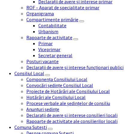
Declarații de avere și interese primar
ROF – Aparat de specialitate primar
Organigrama
Compartimente primărie
Contabilitate
Urbanism
Rapoarte de activitate
Primar
Viceprimar
Secretar general
Posturi vacante
Declarații de avere și interese funcționari publici
Consiliul Local
Componența Consiliului Local
Convocări ședințe Consiliul Local
Proiecte de Hotărâri ale Consiliului Local
Hotărâri ale Consiliului Local
Procese verbale ale ședințelor de consiliu
Anunțuri ședințe
Declarații de avere și interese consilieri locali
Rapoarte de activitate ale consilierilor locali
Comuna Sutești
Despre comuna Sutești