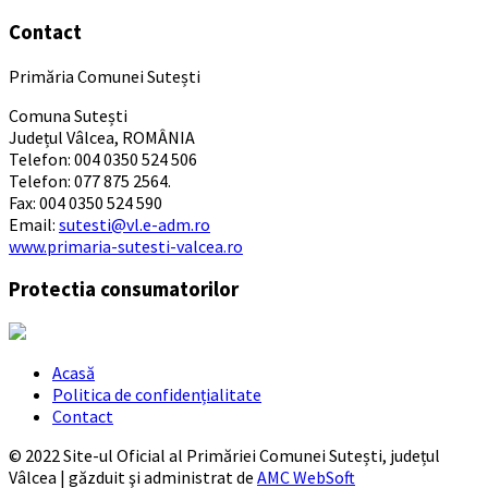
Contact
Primăria Comunei Sutești
Comuna Sutești
Județul Vâlcea, ROMÂNIA
Telefon: 004 0350 524 506
Telefon: 077 875 2564.
Fax: 004 0350 524 590
Email:
sutesti@vl.e-adm.ro
www.primaria-sutesti-valcea.ro
Protectia consumatorilor
Acasă
Politica de confidențialitate
Contact
© 2022 Site-ul Oficial al Primăriei Comunei Sutești, județul
Vâlcea | găzduit şi administrat de
AMC WebSoft