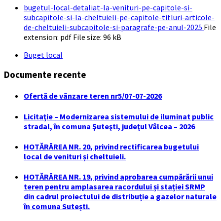
bugetul-local-detaliat-la-venituri-pe-capitole-si-
subcapitole-si-la-cheltuieli-pe-capitole-titluri-articole-
de-cheltuieli-subcapitole-si-paragrafe-pe-anul-2025
File
extension: pdf
File size:
96 kB
Buget local
Documente recente
Ofertă de vânzare teren nr5/07-07-2026
Licitaţie – Modernizarea sistemului de iluminat public
stradal, în comuna Şuteşti, judeţul Vâlcea – 2026
HOTĂRÂREA NR. 20, privind rectificarea bugetului
local de venituri și cheltuieli.
HOTĂRÂREA NR. 19, privind aprobarea cumpărării unui
teren pentru amplasarea racordului și stației SRMP
din cadrul proiectului de distribuție a gazelor naturale
în comuna Sutești.