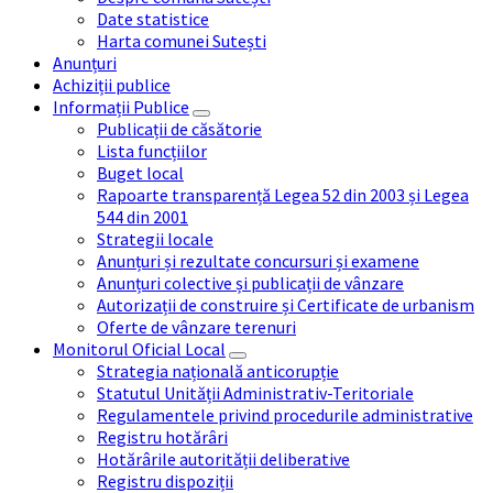
Date statistice
Harta comunei Sutești
Anunțuri
Achiziții publice
Informații Publice
Publicații de căsătorie
Lista funcțiilor
Buget local
Rapoarte transparență Legea 52 din 2003 și Legea
544 din 2001
Strategii locale
Anunțuri și rezultate concursuri și examene
Anunțuri colective și publicații de vânzare
Autorizații de construire și Certificate de urbanism
Oferte de vânzare terenuri
Monitorul Oficial Local
Strategia națională anticorupție
Statutul Unității Administrativ-Teritoriale
Regulamentele privind procedurile administrative
Registru hotărâri
Hotărârile autorității deliberative
Registru dispoziții