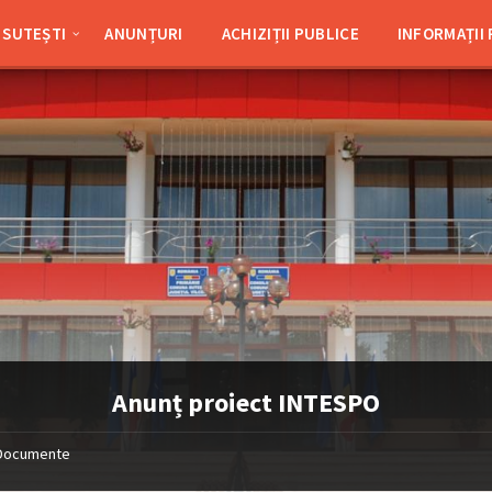
SUTEȘTI
ANUNȚURI
ACHIZIȚII PUBLICE
INFORMAȚII
Anunț proiect INTESPO
Documente