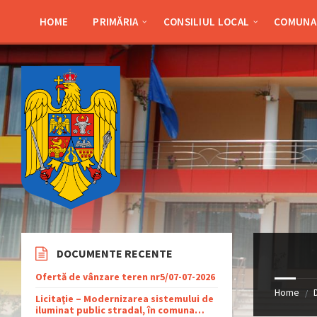
Skip
Skip
Skip
Skip
to
to
to
to
HOME
PRIMĂRIA
CONSILIUL LOCAL
COMUNA 
content
left
right
footer
sidebar
sidebar
DOCUMENTE RECENTE
Ofertă de vânzare teren nr5/07-07-2026
Home
/
Licitaţie – Modernizarea sistemului de
iluminat public stradal, în comuna