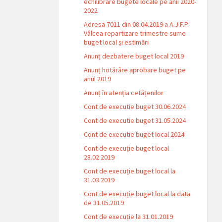
echilibrare bugete locale pe anii 2020-
2022
Adresa 7011 din 08.04.2019 a A.J.F.P.
Vâlcea repartizare trimestre sume
buget local și estimări
Anunț dezbatere buget local 2019
Anunț hotărâre aprobare buget pe
anul 2019
Anunț în atenția cetățenilor
Cont de executie buget 30.06.2024
Cont de executie buget 31.05.2024
Cont de executie buget local 2024
Cont de execuție buget local
28.02.2019
Cont de execuție buget local la
31.03.2019
Cont de execuție buget local la data
de 31.05.2019
Cont de execuție la 31.01.2019