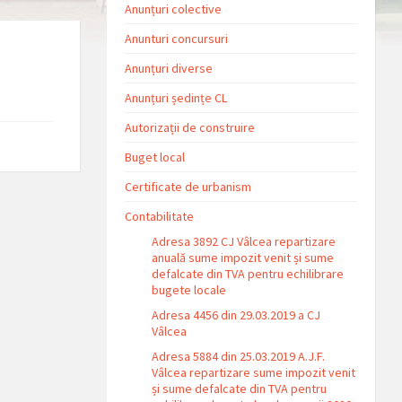
Anunțuri colective
Anunturi concursuri
Anunțuri diverse
Anunțuri ședințe CL
Autorizații de construire
Buget local
Certificate de urbanism
Contabilitate
Adresa 3892 CJ Vâlcea repartizare
anuală sume impozit venit și sume
defalcate din TVA pentru echilibrare
bugete locale
Adresa 4456 din 29.03.2019 a CJ
Vâlcea
Adresa 5884 din 25.03.2019 A.J.F.
Vâlcea repartizare sume impozit venit
și sume defalcate din TVA pentru