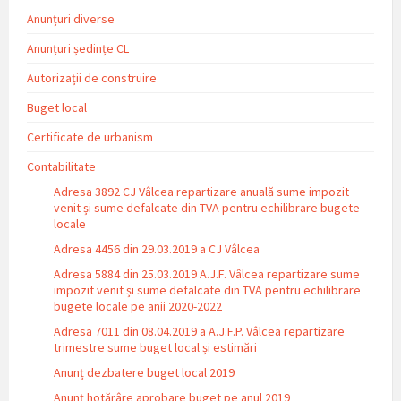
Anunțuri diverse
Anunțuri ședințe CL
Autorizații de construire
Buget local
Certificate de urbanism
Contabilitate
Adresa 3892 CJ Vâlcea repartizare anuală sume impozit
venit și sume defalcate din TVA pentru echilibrare bugete
locale
Adresa 4456 din 29.03.2019 a CJ Vâlcea
Adresa 5884 din 25.03.2019 A.J.F. Vâlcea repartizare sume
impozit venit și sume defalcate din TVA pentru echilibrare
bugete locale pe anii 2020-2022
Adresa 7011 din 08.04.2019 a A.J.F.P. Vâlcea repartizare
trimestre sume buget local și estimări
Anunț dezbatere buget local 2019
Anunț hotărâre aprobare buget pe anul 2019