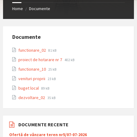
Home
Documente
/
Documente
File
File
functionare_02
81 kB
extension:
size:
File
File
proiect de hotarare nr 7
pdf
402 kB
extension:
size:
File
File
functionare_10
25 kB
pdf
extension:
size:
File
File
venituri proprii
pdf
23 kB
extension:
size:
File
File
buget local
89 kB
pdf
extension:
size:
File
File
dezvoltare_02
pdf
35 kB
extension:
size:
pdf
DOCUMENTE RECENTE
Ofertă de vânzare teren nr5/07-07-2026