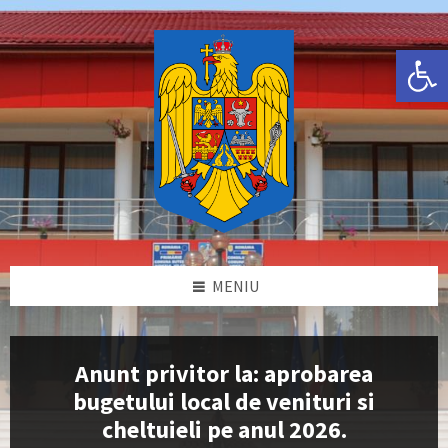
Skip
Skip
Skip
Skip
to
to
to
to
content
left
right
footer
Deschide bara de unelte
sidebar
sidebar
MENIU
Anunt privitor la: aprobarea
bugetului local de venituri si
cheltuieli pe anul 2026.