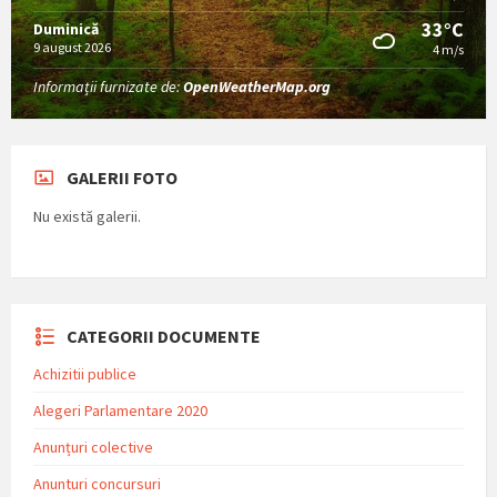
33°C
Duminică
9 august 2026
4 m/s
Informații furnizate de:
OpenWeatherMap.org
GALERII FOTO
Nu există galerii.
CATEGORII DOCUMENTE
Achizitii publice
Alegeri Parlamentare 2020
Anunțuri colective
Anunturi concursuri