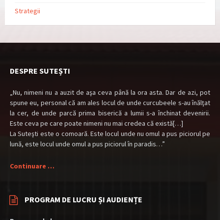
Strategii
DESPRE SUTEȘTI
„Nu, nimeni nu a auzit de aşa ceva până la ora asta. Dar de azi, pot
spune eu, personal că am ales locul de unde curcubeele s-au înălţat
la cer, de unde parcă prima biserică a lumii s-a închinat devenirii.
Este ceva pe care poate nimeni nu mai credea că există[…]
La Suteşti este o comoară. Este locul unde nu omul a pus piciorul pe
lună, este locul unde omul a pus piciorul în paradis…”
Continuare …
PROGRAM DE LUCRU ȘI AUDIENȚE