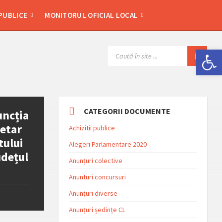
 PUBLICE
MONITORUL OFICIAL LOCAL
Deschide bara de unelte
SEARCH:
CATEGORII DOCUMENTE
uncția
retar
Achizitii publice
tului
Alegeri Parlamentare 2020
udețul
Anunțuri colective
Anunturi concursuri
Anunțuri diverse
Anunțuri ședințe CL