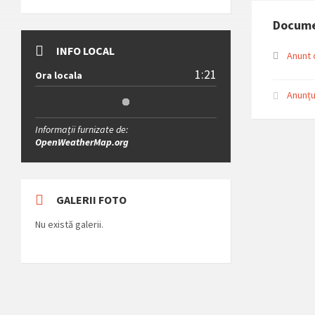
Docum
INFO LOCAL
Anunt 
1:21
Ora locala
Anunțu
Informații furnizate de:
OpenWeatherMap.org
GALERII FOTO
Nu există galerii.