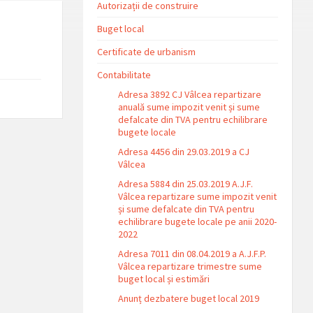
Autorizații de construire
Buget local
Certificate de urbanism
Contabilitate
Adresa 3892 CJ Vâlcea repartizare
anuală sume impozit venit și sume
defalcate din TVA pentru echilibrare
bugete locale
Adresa 4456 din 29.03.2019 a CJ
Vâlcea
Adresa 5884 din 25.03.2019 A.J.F.
Vâlcea repartizare sume impozit venit
și sume defalcate din TVA pentru
echilibrare bugete locale pe anii 2020-
2022
Adresa 7011 din 08.04.2019 a A.J.F.P.
Vâlcea repartizare trimestre sume
buget local și estimări
Anunț dezbatere buget local 2019