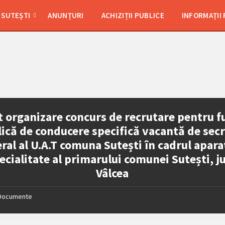
SUTEȘTI
ANUNȚURI
ACHIZIȚII PUBLICE
INFORMAȚII
 organizare concurs de recrutare pentru f
ică de conducere specifică vacantă de sec
ral al U.A.T comuna Sutești în cadrul apara
ecialitate al primarului comunei Sutești, j
Vâlcea
Documente