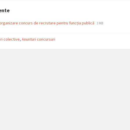
ente
File
File
organizare concurs de recrutare pentru funcția publică
3 MB
extension:
size:
pdf
ri colective
,
Anunturi concursuri