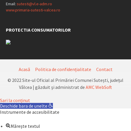
Email:
sutesti@vl.e-adm.ro
www.primaria-sutesti-valcea.ro
PROTECTIA CONSUMATORILOR
Acasă
Politica de confidențialitate
Contact
© 2022 Site-ul Oficial al Primăriei Comunei Sutești, județul
Vâlcea | găzduit şi administrat de
AMC WebSoft
Sari la conținut
Deschide bara de unelte
Instrumente de accesibilitate
Mărește textul