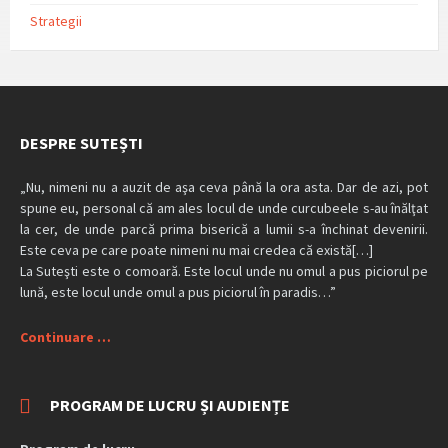
Strategii
DESPRE SUTEȘTI
„Nu, nimeni nu a auzit de aşa ceva până la ora asta. Dar de azi, pot
spune eu, personal că am ales locul de unde curcubeele s-au înălţat
la cer, de unde parcă prima biserică a lumii s-a închinat devenirii.
Este ceva pe care poate nimeni nu mai credea că există[…]
La Suteşti este o comoară. Este locul unde nu omul a pus piciorul pe
lună, este locul unde omul a pus piciorul în paradis…”
Continuare …
PROGRAM DE LUCRU ȘI AUDIENȚE