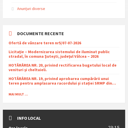
pdf
Anunțuri diverse
DOCUMENTE RECENTE
Ofertă de vânzare teren nr5/07-07-2026
Licitaţie – Modernizarea sistemului de iluminat public
stradal, în comuna Şuteşti, judeţul Vâlcea – 2026
HOTĂRÂREA NR. 20, privind rectificarea bugetului local de
venituri și cheltuieli.
HOTĂRÂREA NR. 19, privind aprobarea cumpărării unui
teren pentru amplasarea racordului și stației SRMP din
cadrul proiectului de distribuție a gazelor naturale în
comuna Sutești.
MAI MULT ...
INFO LOCAL
23:15