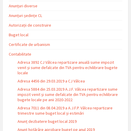
Anunțuri diverse
Anunțuri ședințe CL
Autorizații de construire
Buget local
Certificate de urbanism
Contabilitate
Adresa 3892 CJ Vâlcea repartizare anuală sume impozit
venit și sume defalcate din TVA pentru echilibrare bugete
locale
Adresa 4456 din 29.03.2019 a CJ Vâlcea
Adresa 5884 din 25.03.2019 A.J.F. Vâlcea repartizare sume
impozit venit și sume defalcate din TVA pentru echilibrare
bugete locale pe anii 2020-2022
Adresa 7011 din 08.04.2019 a A.J.F.P. Vâlcea repartizare
trimestre sume buget local și estimări
Anunț dezbatere buget local 2019
Anunț hotărâre aprobare buget pe anul 2019