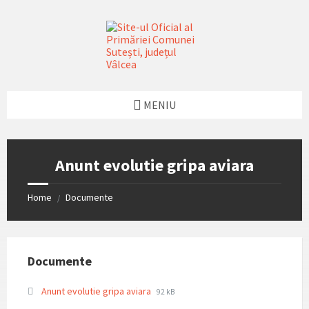
Skip
Skip
Skip
Skip
to
to
to
to
content
left
right
footer
sidebar
sidebar
MENIU
Anunt evolutie gripa aviara
Home
Documente
/
Documente
File
File
Anunt evolutie gripa aviara
92 kB
extension:
size: