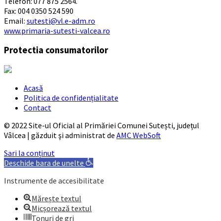
Telefon: 077 875 2564.
Fax: 004 0350 524 590
Email:
sutesti@vl.e-adm.ro
www.primaria-sutesti-valcea.ro
Protectia consumatorilor
Acasă
Politica de confidențialitate
Contact
© 2022 Site-ul Oficial al Primăriei Comunei Sutești, județul
Vâlcea | găzduit şi administrat de
AMC WebSoft
Sari la conținut
Deschide bara de unelte
Instrumente de accesibilitate
Mărește textul
Micșorează textul
Tonuri de gri