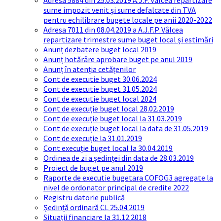
Adresa 5884 din 25.03.2019 A.J.F. Vâlcea repartizare
sume impozit venit și sume defalcate din TVA
pentru echilibrare bugete locale pe anii 2020-2022
Adresa 7011 din 08.04.2019 a A.J.F.P. Vâlcea
repartizare trimestre sume buget local și estimări
Anunț dezbatere buget local 2019
Anunț hotărâre aprobare buget pe anul 2019
Anunț în atenția cetățenilor
Cont de executie buget 30.06.2024
Cont de executie buget 31.05.2024
Cont de executie buget local 2024
Cont de execuție buget local 28.02.2019
Cont de execuție buget local la 31.03.2019
Cont de execuție buget local la data de 31.05.2019
Cont de execuție la 31.01.2019
Cont execuție buget local la 30.04.2019
Ordinea de zi a ședinței din data de 28.03.2019
Proiect de buget pe anul 2019
Raporte de executie bugetara COFOG3 agregate la
nivel de ordonator principal de credite 2022
Registru datorie publică
Ședință ordinară CL 25.04.2019
Situații financiare la 31.12.2018