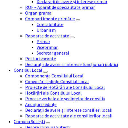
Declarații de avere și interese primar
ROF – Aparat de specialitate primar
Organigrama
Compartimente primărie
Contabilitate
Urbanism
Rapoarte de activitate
Primar
Viceprimar
Secretar general
Posturi vacante
Declarații de avere și interese funcționari publici
Consiliul Local
Componența Consiliului Local
Convocări ședințe Consiliul Local
Proiecte de Hotărâri ale Consiliului Local
Hotărâri ale Consiliului Local
Procese verbale ale ședințelor de consiliu
Anunțuri ședințe
Declarații de avere și interese consilieri locali
Rapoarte de activitate ale consilierilor locali
Comuna Sutești
Despre comuna Sutești