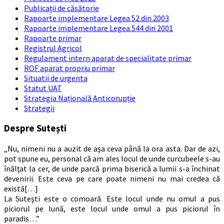
Publicații de căsătorie
Rapoarte implementare Legea 52 din 2003
Rapoarte implementare Legea 544 din 2001
Rapoarte primar
Registrul Agricol
Regulament intern aparat de specialitate primar
ROF aparat propriu primar
Situatii de urgenta
Statut UAT
Strategia Națională Anticorupție
Strategii
Despre Sutești
„Nu, nimeni nu a auzit de aşa ceva până la ora asta. Dar de azi,
pot spune eu, personal că am ales locul de unde curcubeele s-au
înălţat la cer, de unde parcă prima biserică a lumii s-a închinat
devenirii. Este ceva pe care poate nimeni nu mai credea că
există[…]
La Suteşti este o comoară. Este locul unde nu omul a pus
piciorul pe lună, este locul unde omul a pus piciorul în
paradis…”