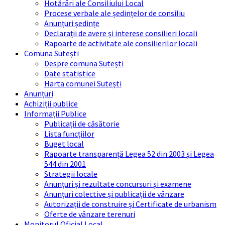
Hotărâri ale Consiliului Local
Procese verbale ale ședințelor de consiliu
Anunțuri ședințe
Declarații de avere și interese consilieri locali
Rapoarte de activitate ale consilierilor locali
Comuna Sutești
Despre comuna Sutești
Date statistice
Harta comunei Sutești
Anunțuri
Achiziții publice
Informații Publice
Publicații de căsătorie
Lista funcțiilor
Buget local
Rapoarte transparență Legea 52 din 2003 și Legea
544 din 2001
Strategii locale
Anunțuri și rezultate concursuri și examene
Anunțuri colective și publicații de vânzare
Autorizații de construire și Certificate de urbanism
Oferte de vânzare terenuri
Monitorul Oficial Local