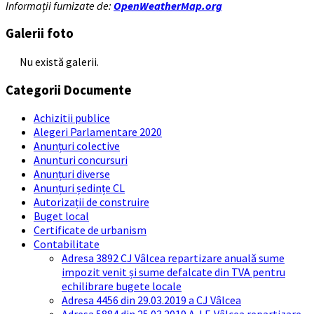
Informații furnizate de:
OpenWeatherMap.org
Galerii foto
Nu există galerii.
Categorii Documente
Achizitii publice
Alegeri Parlamentare 2020
Anunțuri colective
Anunturi concursuri
Anunțuri diverse
Anunțuri ședințe CL
Autorizații de construire
Buget local
Certificate de urbanism
Contabilitate
Adresa 3892 CJ Vâlcea repartizare anuală sume
impozit venit și sume defalcate din TVA pentru
echilibrare bugete locale
Adresa 4456 din 29.03.2019 a CJ Vâlcea