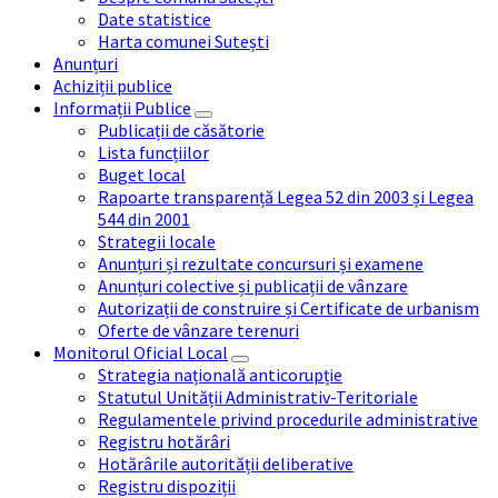
Date statistice
Harta comunei Sutești
Anunțuri
Achiziții publice
Informații Publice
Publicații de căsătorie
Lista funcțiilor
Buget local
Rapoarte transparență Legea 52 din 2003 și Legea
544 din 2001
Strategii locale
Anunțuri și rezultate concursuri și examene
Anunțuri colective și publicații de vânzare
Autorizații de construire și Certificate de urbanism
Oferte de vânzare terenuri
Monitorul Oficial Local
Strategia națională anticorupție
Statutul Unității Administrativ-Teritoriale
Regulamentele privind procedurile administrative
Registru hotărâri
Hotărârile autorității deliberative
Registru dispoziții