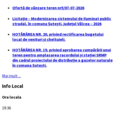
Ofertă de vânzare teren nr5/07-07-2026
Licitaţie – Modernizarea sistemului de iluminat public
stradal, în comuna Şuteşti, judeţul Vâlcea – 2026
HOTĂRÂREA NR. 20, privind rectificarea bugetului
local de venituri și cheltuieli.
HOTĂRÂREA NR. 19, privind aprobarea cumpărării unui
teren pentru amplasarea racordului și stației SRMP
din cadrul proiectului de distribuție a gazelor naturale
în comuna Sutești.
Mai mult ...
Info Local
Ora locala
19:36