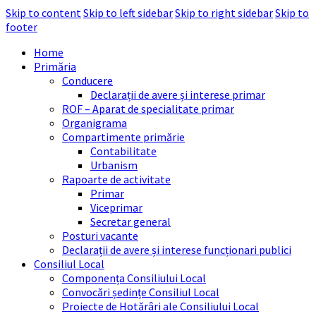
Skip to content
Skip to left sidebar
Skip to right sidebar
Skip to
footer
Home
Primăria
Conducere
Declarații de avere și interese primar
ROF – Aparat de specialitate primar
Organigrama
Compartimente primărie
Contabilitate
Urbanism
Rapoarte de activitate
Primar
Viceprimar
Secretar general
Posturi vacante
Declarații de avere și interese funcționari publici
Consiliul Local
Componența Consiliului Local
Convocări ședințe Consiliul Local
Proiecte de Hotărâri ale Consiliului Local