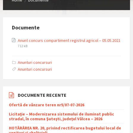
/
Documente
Anunt concurs compartiment registrul agricol – 05.05.2021
File
File
712 kB
extension:
size:
pdf
Anunturi concursuri
Anunturi concursuri
DOCUMENTE RECENTE
Ofertă de vânzare teren nr5/07-07-2026
Licitaţie – Modernizarea sistemului de iluminat public
stradal, în comuna Şuteşti, judeţul Vâlcea – 2026
HOTĂRÂREA NR. 20, privind rectificarea bugetului local de
venituri și cheltuieli.