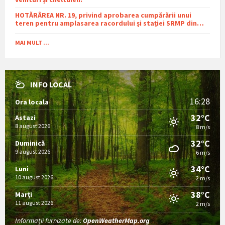
HOTĂRÂREA NR. 19, privind aprobarea cumpărării unui
teren pentru amplasarea racordului și stației SRMP din
cadrul proiectului de distribuție a gazelor naturale în
comuna Sutești.
MAI MULT ...
INFO LOCAL
16:28
Ora locala
32°C
Astazi
8 august 2026
8 m/s
32°C
Duminică
9 august 2026
6 m/s
34°C
Luni
10 august 2026
2 m/s
38°C
Marți
11 august 2026
2 m/s
Informații furnizate de:
OpenWeatherMap.org