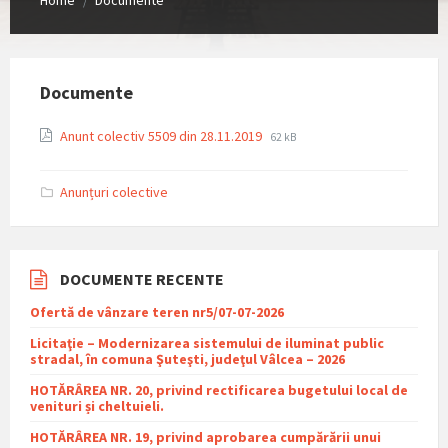
/
Documente
File
File
Anunt colectiv 5509 din 28.11.2019
62 kB
extension:
size:
pdf
Anunțuri colective
DOCUMENTE RECENTE
Ofertă de vânzare teren nr5/07-07-2026
Licitaţie – Modernizarea sistemului de iluminat public
stradal, în comuna Şuteşti, judeţul Vâlcea – 2026
HOTĂRÂREA NR. 20, privind rectificarea bugetului local de
venituri și cheltuieli.
HOTĂRÂREA NR. 19, privind aprobarea cumpărării unui