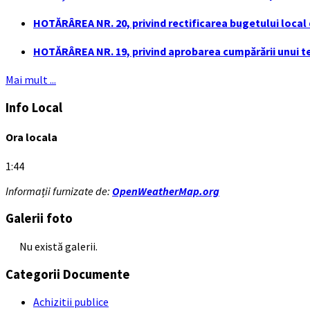
HOTĂRÂREA NR. 20, privind rectificarea bugetului local de
HOTĂRÂREA NR. 19, privind aprobarea cumpărării unui ter
Mai mult ...
Info Local
Ora locala
1:44
Informații furnizate de:
OpenWeatherMap.org
Galerii foto
Nu există galerii.
Categorii Documente
Achizitii publice