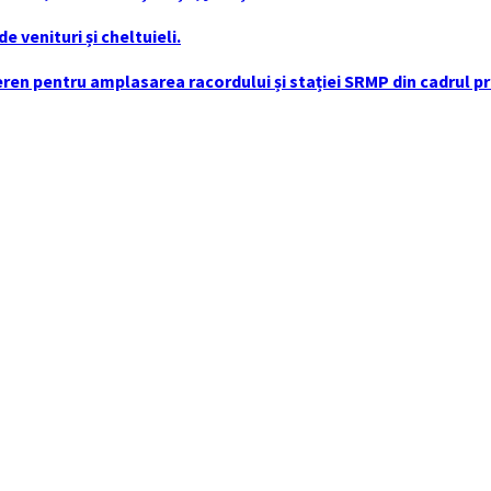
 venituri și cheltuieli.
en pentru amplasarea racordului și stației SRMP din cadrul pro