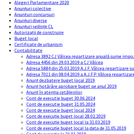
Alegeri Parlamentare 2020
Anunțuri colective
Anunturi concursuri
Anunțuri diverse
Anunțuri ședințe CL
Autorizații de construire
Buget local
Certificate de urbanism
Contabilitate
Adresa 3892 CJ Vâlcea repartizare anuală sume impozi
Adresa 4456 din 29.03.2019 a CJ Vâlcea
Adresa 5884 din 25.03.2019 A.J.F. Vâlcea repartizare 
Adresa 7011 din 08.04.2019 a A.J.F.P. Vâlcea repartiza
Anunț dezbatere buget local 2019
Anunț hotărâre aprobare buget pe anul 2019
Anunț în atenția cetățenilor
Cont de executie buget 30.06.2024
Cont de executie buget 31.05.2024
Cont de executie buget local 2024
Cont de execuție buget local 28.02.2019
Cont de execuție buget local la 31.03.2019
Cont de execuție buget local la data de 31.05.2019