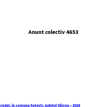
Anunt colectiv 4653
tradal, în comuna Şuteşti, judeţul Vâlcea – 2026