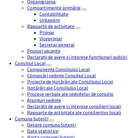
Organigrama
Compartimente primărie
Contabilitate
Urbanism
Rapoarte de activitate
Primar
Viceprimar
Secretar general
Posturi vacante
Declarații de avere și interese funcționari publici
Consiliul Local
Componența Consiliului Local
Convocări ședințe Consiliul Local
Proiecte de Hotărâri ale Consiliului Local
Hotărâri ale Consiliului Local
Procese verbale ale ședințelor de consiliu
Anunțuri ședințe
Declarații de avere și interese consilieri locali
Rapoarte de activitate ale consilierilor locali
Comuna Sutești
Despre comuna Sutești
Date statistice
Harta comunei Sutești