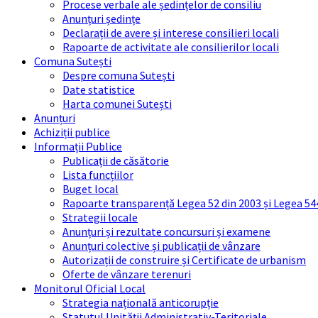
Procese verbale ale ședințelor de consiliu
Anunțuri ședințe
Declarații de avere și interese consilieri locali
Rapoarte de activitate ale consilierilor locali
Comuna Sutești
Despre comuna Sutești
Date statistice
Harta comunei Sutești
Anunțuri
Achiziții publice
Informații Publice
Publicații de căsătorie
Lista funcțiilor
Buget local
Rapoarte transparență Legea 52 din 2003 și Legea 54
Strategii locale
Anunțuri și rezultate concursuri și examene
Anunțuri colective și publicații de vânzare
Autorizații de construire și Certificate de urbanism
Oferte de vânzare terenuri
Monitorul Oficial Local
Strategia națională anticorupție
Statutul Unității Administrativ-Teritoriale