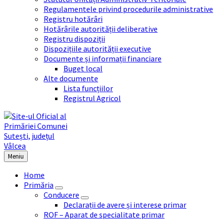
Regulamentele privind procedurile administrative
Registru hotărâri
Hotărârile autorității deliberative
Registru dispoziții
Dispozițiile autorității executive
Documente și informații financiare
Buget local
Alte documente
Lista funcțiilor
Registrul Agricol
Meniu
Home
Primăria
Conducere
Declarații de avere și interese primar
ROF – Aparat de specialitate primar