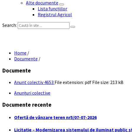
Alte documente
Lista funcțiilor
Registrul Agricol
Search:
Home
/
Documente
/
Documente
Anunt colectiv 4653
File extension: pdf
File size:
213 kB
Anunțuri colective
Documente recente
Ofertă de vânzare teren nr5/07-07-2026
Licitaţie – Modernizarea sistemului de iluminat public s