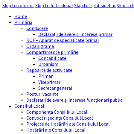
Skip to content
Skip to left sidebar
Skip to right sidebar
Skip to 
Home
Primăria
Conducere
Declarații de avere și interese primar
ROF – Aparat de specialitate primar
Organigrama
Compartimente primărie
Contabilitate
Urbanism
Rapoarte de activitate
Primar
Viceprimar
Secretar general
Posturi vacante
Declarații de avere și interese funcționari publici
Consiliul Local
Componența Consiliului Local
Convocări ședințe Consiliul Local
Proiecte de Hotărâri ale Consiliului Local
Hotărâri ale Consiliului Local