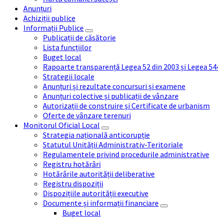
Anunțuri
Achiziții publice
Informații Publice
Publicații de căsătorie
Lista funcțiilor
Buget local
Rapoarte transparență Legea 52 din 2003 și Legea 54
Strategii locale
Anunțuri și rezultate concursuri și examene
Anunțuri colective și publicații de vânzare
Autorizații de construire și Certificate de urbanism
Oferte de vânzare terenuri
Monitorul Oficial Local
Strategia națională anticorupție
Statutul Unității Administrativ-Teritoriale
Regulamentele privind procedurile administrative
Registru hotărâri
Hotărârile autorității deliberative
Registru dispoziții
Dispozițiile autorității executive
Documente și informații financiare
Buget local