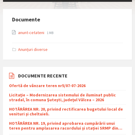
Documente
File
File
anunt-cetateni
1 MB
extension:
size:
pdf
Anunțuri diverse
DOCUMENTE RECENTE
Ofertă de vânzare teren nr5/07-07-2026
Licitaţie – Modernizarea sistemului de iluminat public
stradal, în comuna Şuteşti, judeţul Vâlcea – 2026
HOTĂRÂREA NR. 20, privind rectificarea bugetului local de
venituri și cheltuieli.
HOTĂRÂREA NR. 19, privind aprobarea cumpărării unui
teren pentru amplasarea racordului și stației SRMP din
cadrul proiectului de distribuție a gazelor naturale în