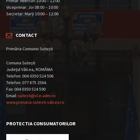
Primar: Miercuri 10:00 – 12:00
Viceprimar: Joi 08:00 – 10:00
Secretar: Marți 10:00 – 12:00
CONTACT
Primăria Comunei Sutești
Comuna Sutești
Județul Vâlcea, ROMÂNIA
Telefon: 004 0350 524 506
Telefon: 077 875 2564.
Fax: 004 0350 524 590
Email:
sutesti@vl.e-adm.ro
www.primaria-sutesti-valcea.ro
PROTECTIA CONSUMATORILOR