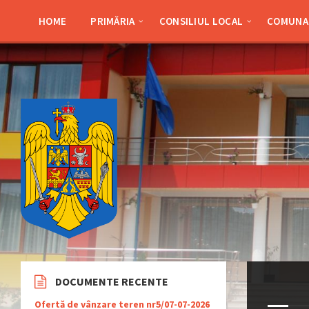
Skip
Skip
Skip
Skip
to
to
to
to
HOME
PRIMĂRIA
CONSILIUL LOCAL
COMUNA 
content
left
right
footer
sidebar
sidebar
DOCUMENTE RECENTE
Ofertă de vânzare teren nr5/07-07-2026