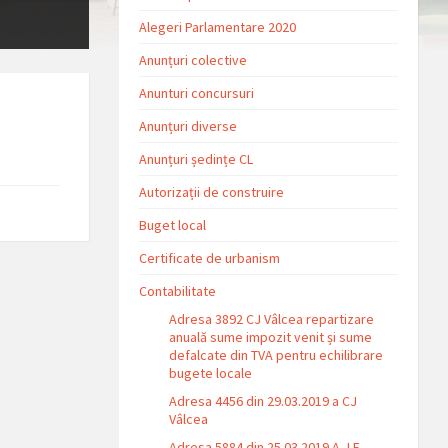
Alegeri Parlamentare 2020
Anunțuri colective
Anunturi concursuri
Anunțuri diverse
Anunțuri ședințe CL
Autorizații de construire
Buget local
Certificate de urbanism
Contabilitate
Adresa 3892 CJ Vâlcea repartizare
anuală sume impozit venit și sume
defalcate din TVA pentru echilibrare
bugete locale
Adresa 4456 din 29.03.2019 a CJ
Vâlcea
Adresa 5884 din 25.03.2019 A.J.F.