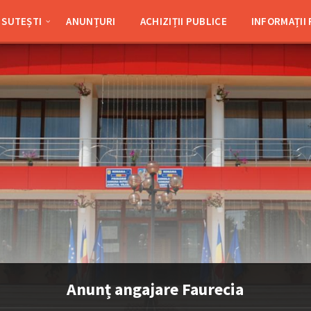
SUTEȘTI
ANUNȚURI
ACHIZIȚII PUBLICE
INFORMAȚII
Anunț angajare Faurecia