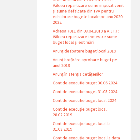
Vâlcea repartizare sume impozit venit
și sume defalcate din TVA pentru
echilibrare bugete locale pe anii 2020-
2022
Adresa 7011 din 08.04.2019 a A.J.F.P.
Vâlcea repartizare trimestre sume
buget local și estimări
Anunț dezbatere buget local 2019
Anunț hotărâre aprobare buget pe
anul 2019
Anunț în atenția cetățenilor
Cont de executie buget 30.06.2024
Cont de executie buget 31.05.2024
Cont de executie buget local 2024
Cont de execuție buget local
28.02.2019
Cont de execuție buget local la
31.03.2019
Cont de execuție buget local la data