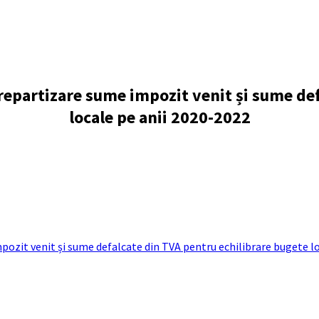
 repartizare sume impozit venit și sume de
locale pe anii 2020-2022
mpozit venit și sume defalcate din TVA pentru echilibrare bugete l