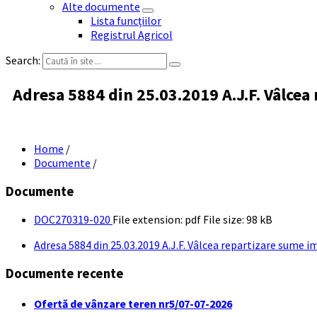
Alte documente
Lista funcțiilor
Registrul Agricol
Search:
Adresa 5884 din 25.03.2019 A.J.F. Vâlcea
Home
/
Documente
/
Documente
DOC270319-020
File extension: pdf
File size:
98 kB
Adresa 5884 din 25.03.2019 A.J.F. Vâlcea repartizare sume i
Documente recente
Ofertă de vânzare teren nr5/07-07-2026