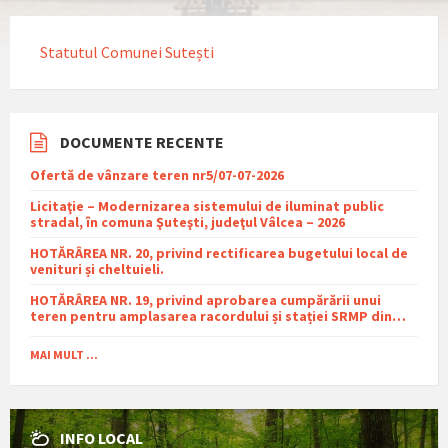
Statutul Comunei Sutești
DOCUMENTE RECENTE
Ofertă de vânzare teren nr5/07-07-2026
Licitaţie – Modernizarea sistemului de iluminat public
stradal, în comuna Şuteşti, judeţul Vâlcea – 2026
HOTĂRÂREA NR. 20, privind rectificarea bugetului local de
venituri și cheltuieli.
HOTĂRÂREA NR. 19, privind aprobarea cumpărării unui
teren pentru amplasarea racordului și stației SRMP din
cadrul proiectului de distribuție a gazelor naturale în
comuna Sutești.
MAI MULT ...
INFO LOCAL