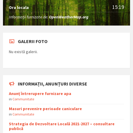
15:19
Ora locala
Informații furnizate de:
OpenWeatherMap.org
GALERII FOTO
Nu există galerii.
INFORMAȚII, ANUNȚURI DIVERSE
Anunț întrerupere furnizare apa
in
Communitate
Masuri prevenire perioade caniculare
in
Communitate
Strategia de Dezvoltare Locală 2021-2027 – consultare
publică