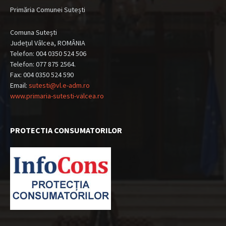
Primăria Comunei Sutești
Comuna Sutești
Județul Vâlcea, ROMÂNIA
Telefon: 004 0350 524 506
Telefon: 077 875 2564.
Fax: 004 0350 524 590
Email:
sutesti@vl.e-adm.ro
www.primaria-sutesti-valcea.ro
PROTECTIA CONSUMATORILOR