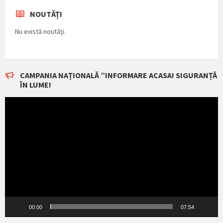
NOUTĂȚI
Nu există noutăţi.
CAMPANIA NAȚIONALĂ ”INFORMARE ACASA! SIGURANȚĂ
ÎN LUME!
Player
video
00:00
07:54