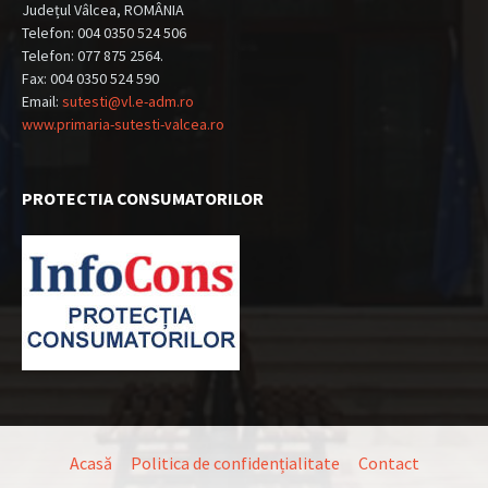
Județul Vâlcea, ROMÂNIA
Telefon: 004 0350 524 506
Telefon: 077 875 2564.
Fax: 004 0350 524 590
Email:
sutesti@vl.e-adm.ro
www.primaria-sutesti-valcea.ro
PROTECTIA CONSUMATORILOR
Acasă
Politica de confidențialitate
Contact