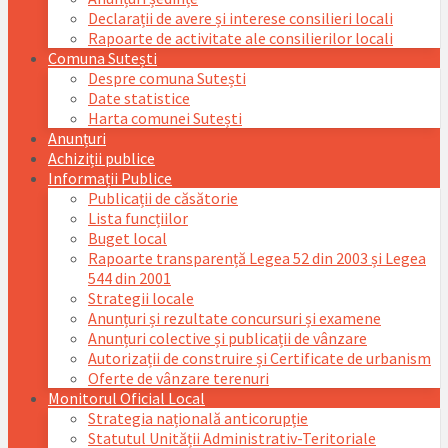
Declarații de avere și interese consilieri locali
Rapoarte de activitate ale consilierilor locali
Comuna Sutești
Despre comuna Sutești
Date statistice
Harta comunei Sutești
Anunțuri
Achiziții publice
Informații Publice
Publicații de căsătorie
Lista funcțiilor
Buget local
Rapoarte transparență Legea 52 din 2003 și Legea
544 din 2001
Strategii locale
Anunțuri și rezultate concursuri și examene
Anunțuri colective și publicații de vânzare
Autorizații de construire și Certificate de urbanism
Oferte de vânzare terenuri
Monitorul Oficial Local
Strategia națională anticorupție
Statutul Unității Administrativ-Teritoriale