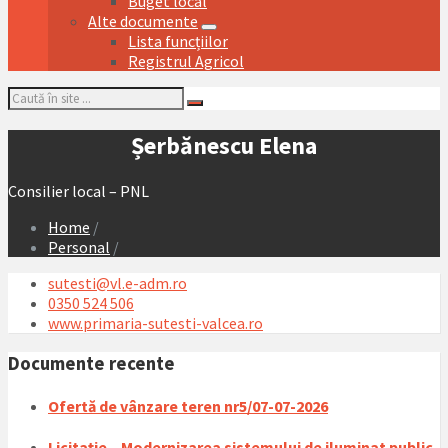
Buget local
Alte documente
Lista funcțiilor
Registrul Agricol
Search:
Șerbănescu Elena
Consilier local – PNL
Home
/
Personal
/
sutesti@vl.e-adm.ro
0350 524 506
www.primaria-sutesti-valcea.ro
Documente recente
Ofertă de vânzare teren nr5/07-07-2026
Licitaţie – Modernizarea sistemului de iluminat public