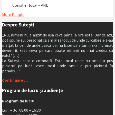
Consilier local - PNL
More People
Despre Sutești
„Nu, nimeni nu a auzit de aşa ceva până la ora asta. Dar de azi,
pot spune eu, personal că am ales locul de unde curcubeele s-au
înălţat la cer, de unde parcă prima biserică a lumii s-a închinat
devenirii. Este ceva pe care poate nimeni nu mai credea că
există[…]
La Suteşti este o comoară. Este locul unde nu omul a pus
piciorul pe lună, este locul unde omul a pus piciorul în
paradis…”
Continuare …
Program de lucru și audiențe
Program de lucru
Luni – Joi 08:00 – 16:30