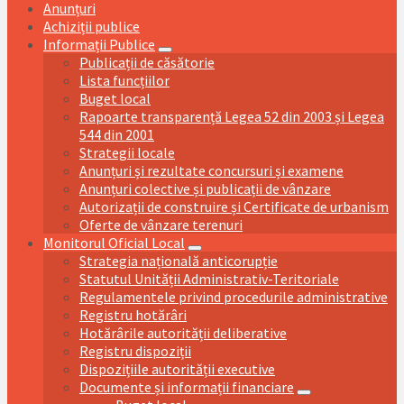
Anunțuri
Achiziții publice
Informații Publice
Publicații de căsătorie
Lista funcțiilor
Buget local
Rapoarte transparență Legea 52 din 2003 și Legea
544 din 2001
Strategii locale
Anunțuri și rezultate concursuri și examene
Anunțuri colective și publicații de vânzare
Autorizații de construire și Certificate de urbanism
Oferte de vânzare terenuri
Monitorul Oficial Local
Strategia națională anticorupție
Statutul Unității Administrativ-Teritoriale
Regulamentele privind procedurile administrative
Registru hotărâri
Hotărârile autorității deliberative
Registru dispoziții
Dispozițiile autorității executive
Documente și informații financiare