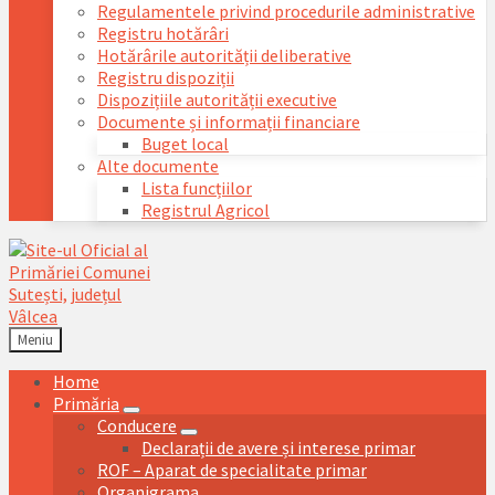
Regulamentele privind procedurile administrative
Registru hotărâri
Hotărârile autorității deliberative
Registru dispoziții
Dispozițiile autorității executive
Documente și informații financiare
Buget local
Alte documente
Lista funcțiilor
Registrul Agricol
Meniu
Home
Primăria
Conducere
Declarații de avere și interese primar
ROF – Aparat de specialitate primar
Organigrama