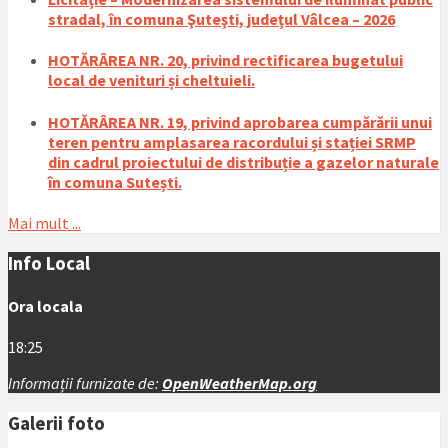
stradal, în comuna Şuteşti, judeţul Vâlcea – 2026
HOTĂRÂREA NR. 20, privind rectificarea bugetului
local de venituri și cheltuieli.
HOTĂRÂREA NR. 19, privind aprobarea cumpărării unui
teren pentru amplasarea racordului și stației SRMP
din cadrul proiectului de distribuție a gazelor naturale
în comuna Sutești.
Mai mult ...
Info Local
Ora locala
18:25
Informații furnizate de:
OpenWeatherMap.org
Galerii foto