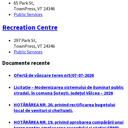
65 Park St,
TownPress, VT 24346
Public Services
Recreation Centre
297 Park St,
TownPress, VT 24346
Public Services
Documente recente
Ofertă de vânzare teren nr5/07-07-2026
Licitaţie – Modernizarea sistemului de iluminat public
stradal, în comuna Şuteşti, judeţul Vâlcea – 2026
HOTĂRÂREA NR. 20, privind rectificarea bugetului
local de venituri și cheltuieli.
HOTĂRÂREA NR. 19, privind aprobarea cumpărării unui
teren pentru amplasarea racordului și stației SRMP