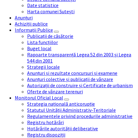
Date statistice
Harta comunei Sutești
Anunțuri
Achiziții publice
Informații Publice
Publicații de căsătorie
Lista funcțiilor
Buget local
Rapoarte transparență Legea 52 din 2003 și Legea
544 din 2001
Strategii locale
Anunțuri și rezultate concursuri și examene
Anunțuri colective și publicații de vânzare
Autorizații de construire și Certificate de urbanism
Oferte de vânzare terenuri
Monitorul Oficial Local
Strategia națională anticorupție
Statutul Unității Administrativ-Teritoriale
Regulamentele privind procedurile administrative
Registru hotărâri
Hotărârile autorității deliberative
Registru dispoziții