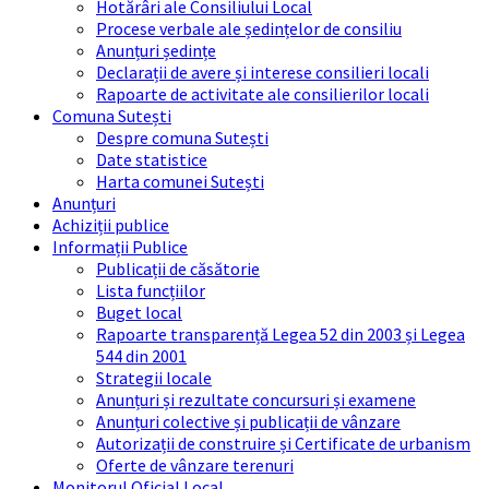
Hotărâri ale Consiliului Local
Procese verbale ale ședințelor de consiliu
Anunțuri ședințe
Declarații de avere și interese consilieri locali
Rapoarte de activitate ale consilierilor locali
Comuna Sutești
Despre comuna Sutești
Date statistice
Harta comunei Sutești
Anunțuri
Achiziții publice
Informații Publice
Publicații de căsătorie
Lista funcțiilor
Buget local
Rapoarte transparență Legea 52 din 2003 și Legea
544 din 2001
Strategii locale
Anunțuri și rezultate concursuri și examene
Anunțuri colective și publicații de vânzare
Autorizații de construire și Certificate de urbanism
Oferte de vânzare terenuri
Monitorul Oficial Local