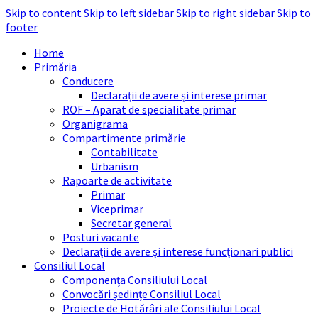
Skip to content
Skip to left sidebar
Skip to right sidebar
Skip to
footer
Home
Primăria
Conducere
Declarații de avere și interese primar
ROF – Aparat de specialitate primar
Organigrama
Compartimente primărie
Contabilitate
Urbanism
Rapoarte de activitate
Primar
Viceprimar
Secretar general
Posturi vacante
Declarații de avere și interese funcționari publici
Consiliul Local
Componența Consiliului Local
Convocări ședințe Consiliul Local
Proiecte de Hotărâri ale Consiliului Local