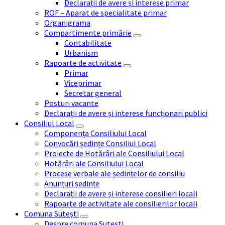
Declarații de avere și interese primar
ROF – Aparat de specialitate primar
Organigrama
Compartimente primărie
Contabilitate
Urbanism
Rapoarte de activitate
Primar
Viceprimar
Secretar general
Posturi vacante
Declarații de avere și interese funcționari publici
Consiliul Local
Componența Consiliului Local
Convocări ședințe Consiliul Local
Proiecte de Hotărâri ale Consiliului Local
Hotărâri ale Consiliului Local
Procese verbale ale ședințelor de consiliu
Anunțuri ședințe
Declarații de avere și interese consilieri locali
Rapoarte de activitate ale consilierilor locali
Comuna Sutești
Despre comuna Sutești