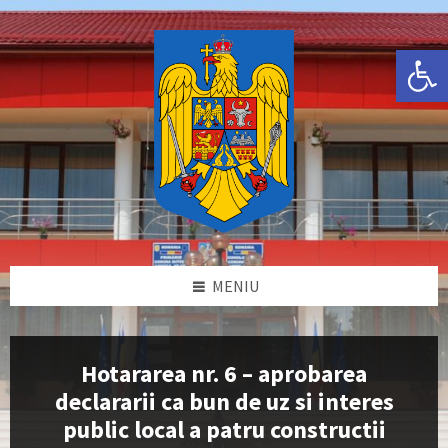
Skip
Skip
Skip
Skip
to
to
to
to
content
left
right
footer
Deschide bara de unelte
sidebar
sidebar
MENIU
Hotararea nr. 6 – aprobarea
declararii ca bun de uz si interes
public local a patru constructii