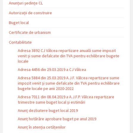
Anunțuri ședințe CL
Autorizații de construire
Buget local
Certificate de urbanism
Contabilitate
Adresa 3892 CJ Vâlcea repartizare anuală sume impozit
venit și sume defalcate din TVA pentru echilibrare bugete
locale
Adresa 4456 din 29.03.2019 a CJ Vâlcea
Adresa 5884 din 25.03.2019 A.J.F. Vâlcea repartizare sume
impozit venit și sume defalcate din TVA pentru echilibrare
bugete locale pe anii 2020-2022
Adresa 7011 din 08.04.2019 a A.J.F.P. Vâlcea repartizare
trimestre sume buget local și estimări
Anunț dezbatere buget local 2019
Anunț hotărâre aprobare buget pe anul 2019
Anunț în atenția cetățenilor