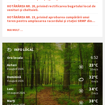
HOTĂRÂREA NR. 20, privind rectificarea bugetului local de
venituri și cheltuieli.
HOTĂRÂREA NR. 19, privind aprobarea cumpărării unui
teren pentru amplasarea racordului și stației SRMP din
cadrul proiectului de distribuție a gazelor naturale în
comuna Sutești.
MAI MULT ...
INFO LOCAL
6:52
Ora locala
23°C
Astazi
8 august 2026
10 m/s
32°C
Duminică
9 august 2026
6 m/s
34°C
Luni
10 august 2026
2 m/s
38°C
Marți
11 august 2026